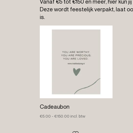
Vanaf €5 tot €150 en meer, hier kun ji
Deze wordt feestelijk verpakt, laat 
is.
Cadeaubon
Prijsklasse:
€
5.00
-
€
150.00
incl. btw
€5.00
tot