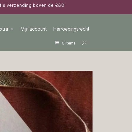
atis verzending boven de €80
xtra
Mijn account
Herroepingsrecht
0 items