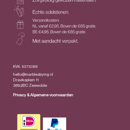
KVK: 63710919
hello@marblesbymg.nl
Draviksplein 11
3892BC Zeewolde
Privacy
&
Algemene voorwaarden