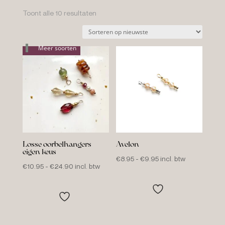
Gesorteerd
Toont alle 10 resultaten
op
nieuwste
Meer soorten
Losse oorbelhangers
Avelon
eigen keus
Prijsklasse:
€
8.95
-
€
9.95
incl. btw
Prijsklasse:
€
10.95
-
€
24.90
incl. btw
€8.95
€10.95
tot
tot
€9.95
€24.90