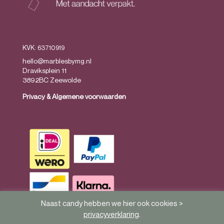
KVK: 63710919
hello@marblesbymg.nl
Draviksplein 11
3892BC Zeewolde
Privacy
&
Algemene voorwaarden
Naast candy hebben we hier ook cookies >
privacyverklaring
.