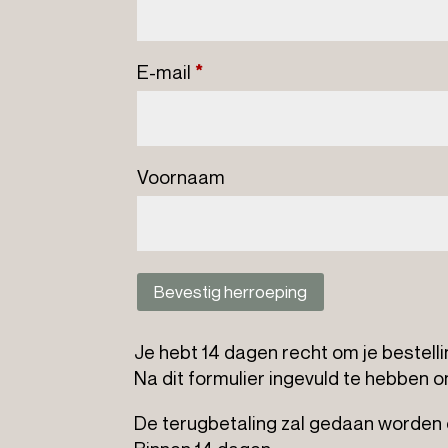
E-mail
*
E
Voornaam
-
m
a
Bevestig herroeping
i
Je hebt 14 dagen recht om je bestell
l
Na dit formulier ingevuld te hebben o
(
De terugbetaling zal gedaan worden op
h