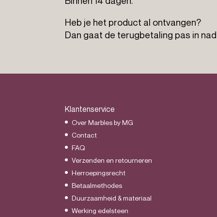
Binnen 14 dagen.
e
Heb je het product al ontvangen?
r
Dan gaat de terugbetaling pas in na
h
a
a
l
Klantenservice
Over Marbles by MG
)
Contact
FAQ
Verzenden en retourneren
*
Herroepingsrecht
Betaalmethodes
Duurzaamheid & materiaal
Werking edelsteen