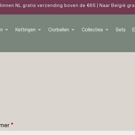
Binnen NL gratis verzending boven de €65 | Naar België gr
n
Kettingen
Oorbellen
Collecties
Sets
E
ummer
*