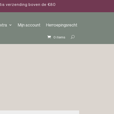
atis verzending boven de €80
xtra
Mijn account
Herroepingsrecht
0 items