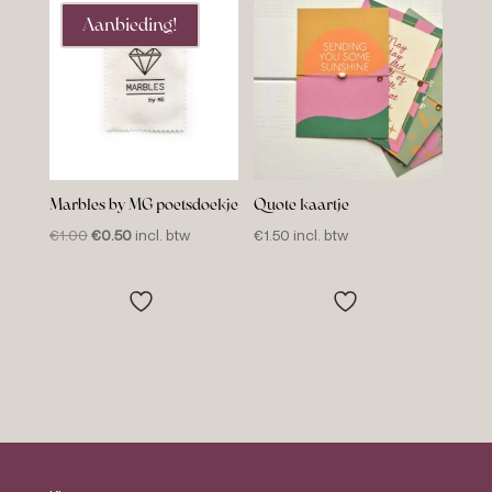
Aanbieding!
Marbles by MG poetsdoekje
Quote kaartje
Oorspronkelijke
Huidige
€
1.00
€
0.50
incl. btw
€
1.50
incl. btw
prijs
prijs
was:
is:
€1.00.
€0.50.