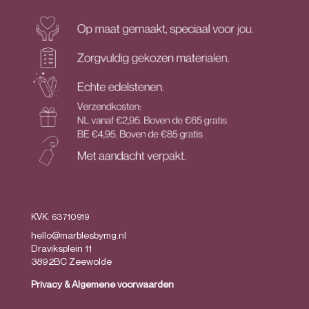
KVK: 63710919
hello@marblesbymg.nl
Draviksplein 11
3892BC Zeewolde
Privacy
&
Algemene voorwaarden