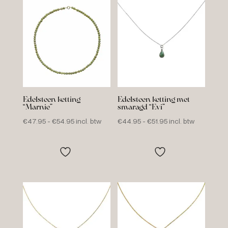
Edelsteen ketting
Edelsteen ketting met
“Marnie”
smaragd “Evi”
Prijsklasse:
Prijsklasse:
€
47.95
-
€
54.95
incl. btw
€
44.95
-
€
51.95
incl. btw
€47.95
€44.95
tot
tot
€54.95
€51.95