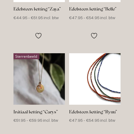
Edelsteen ketting “Zaya”
Edelsteen ketting “Belle”
Prijsklasse:
Prijsklasse:
€
44.95
-
€
51.95
incl. btw
€
47.95
-
€
54.95
incl. btw
€44.95
€47.95
tot
tot
€51.95
€54.95
Sterrenbeeld
Initiaal ketting “Carys”
Edelsteen ketting “Ryuu”
Prijsklasse:
Prijsklasse:
€
51.95
-
€
59.95
incl. btw
€
47.95
-
€
54.95
incl. btw
€51.95
€47.95