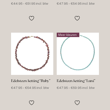
Prijsklasse:
Prijsklasse:
€
44.95
-
€
51.95
incl. btw
€
47.95
-
€
54.95
incl. btw
€44.95
€47.95
tot
tot
€51.95
€54.95
Meer kleuren
Edelsteen ketting “Ruby”
Edelsteen ketting “Luni”
Prijsklasse:
Prijsklasse:
€
47.95
-
€
54.95
incl. btw
€
47.95
-
€
59.95
incl. btw
€47.95
€47.95
tot
tot
€54.95
€59.95