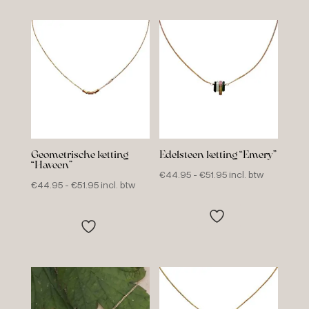
Geometrische ketting
Edelsteen ketting “Emery”
“Haveen”
Prijsklasse:
€
44.95
-
€
51.95
incl. btw
Prijsklasse:
€
44.95
-
€
51.95
incl. btw
€44.95
€44.95
tot
tot
€51.95
€51.95