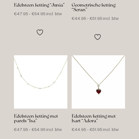
Edelsteen ketting “Junia”
Geometrische ketting
“Seran”
Prijsklasse:
€
47.95
-
€
54.95
incl. btw
Prijsklasse:
€
44.95
-
€
51.95
incl. btw
€47.95
€44.95
tot
tot
€54.95
€51.95
Edelsteen ketting met
Edelsteen ketting met
parels “Isa”
hart “Adora”
Prijsklasse:
Prijsklasse:
€
47.95
-
€
54.95
incl. btw
€
44.95
-
€
51.95
incl. btw
€47.95
€44.95