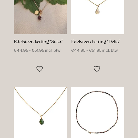
Edelsteen ketting “Suka”
Edelsteen ketting “Delia”
Prijsklasse:
Prijsklasse:
€
44.95
-
€
51.95
incl. btw
€
44.95
-
€
51.95
incl. btw
€44.95
€44.95
tot
tot
€51.95
€51.95