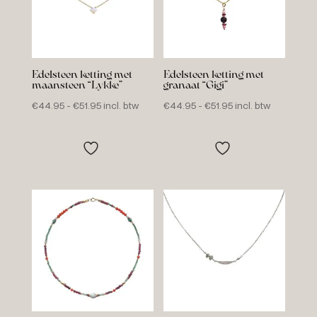
Edelsteen ketting met
Edelsteen ketting met
maansteen “Lykke”
granaat “Gigi”
Prijsklasse:
Prijsklasse:
€
44.95
-
€
51.95
incl. btw
€
44.95
-
€
51.95
incl. btw
€44.95
€44.95
tot
tot
€51.95
€51.95