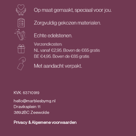
KVK: 63710919
hello@marblesbymg.nl
Draviksplein 11
3892BC Zeewolde
Privacy
&
Algemene voorwaarden