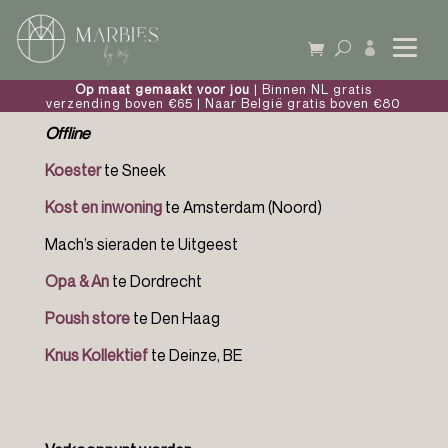

Op maat gemaakt voor jou
| Binnen NL gratis
Verkooppunten Marbles by MG:
verzending boven €65 | Naar België gratis boven €80
Offline
Koester
te Sneek
Kost en inwoning
te Amsterdam (Noord)
Mach’s sieraden te Uitgeest
Opa & An
te Dordrecht
Poush store
te Den Haag
Knus Kollektief
te Deinze, BE