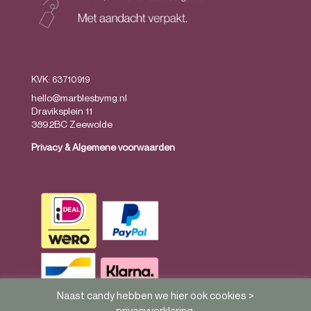
KVK: 63710919
hello@marblesbymg.nl
Draviksplein 11
3892BC Zeewolde
Privacy
&
Algemene voorwaarden
Naast candy hebben we hier ook cookies >
privacyverklaring
.