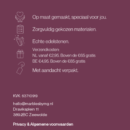
KVK: 63710919
hello@marblesbymg.nl
Draviksplein 11
3892BC Zeewolde
Privacy
&
Algemene voorwaarden