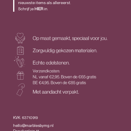
nieuwste items als allereerst.
Schrijf je
HIER
in.
KVK: 63710919
hello@marblesbymg.nl
Draviksplein 11