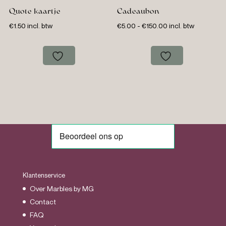
Quote kaartje
Cadeaubon
Prijsklasse:
€
1.50
incl. btw
€
5.00
-
€
150.00
incl. btw
€5.00
tot
€150.00
Klantenservice
Over Marbles by MG
Contact
FAQ