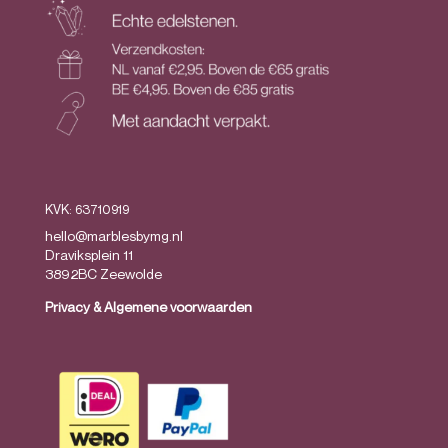
KVK: 63710919
hello@marblesbymg.nl
Draviksplein 11
3892BC Zeewolde
Privacy
&
Algemene voorwaarden