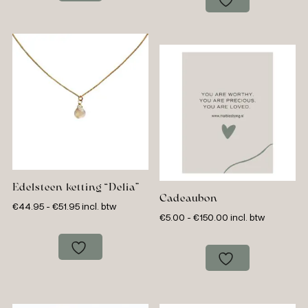
€34.95
€41.95
Edelsteen ketting “Delia”
Cadeaubon
Prijsklasse:
€
44.95
-
€
51.95
incl. btw
Prijsklasse:
€
5.00
-
€
150.00
incl. btw
€44.95
€5.00
tot
tot
€51.95
€150.00