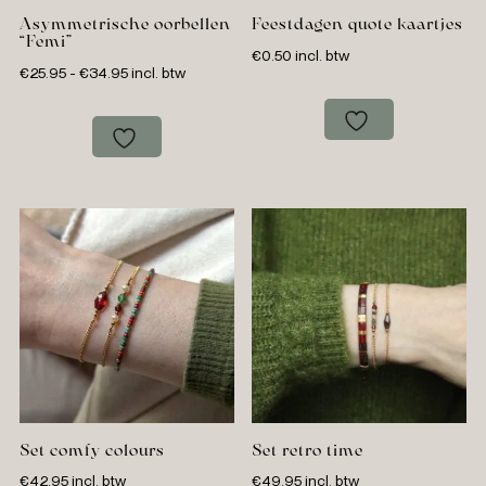
Asymmetrische oorbellen
Feestdagen quote kaartjes
“Femi”
€
0.50
incl. btw
Prijsklasse:
€
25.95
-
€
34.95
incl. btw
€25.95
tot
€34.95
Set comfy colours
Set retro time
€
42.95
incl. btw
€
49.95
incl. btw