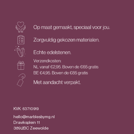
KVK: 63710919
hello@marblesbymg.nl
Draviksplein 11
3892BC Zeewolde