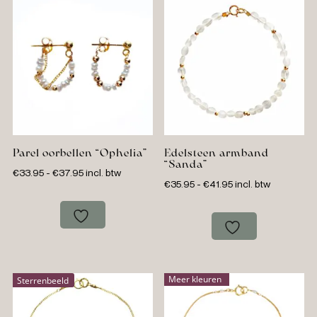
Parel oorbellen “Ophelia”
Edelsteen armband
“Sanda”
Prijsklasse:
€
33.95
-
€
37.95
incl. btw
Prijsklasse:
€
35.95
-
€
41.95
incl. btw
€33.95
€35.95
tot
tot
€37.95
€41.95
Meer kleuren
Sterrenbeeld