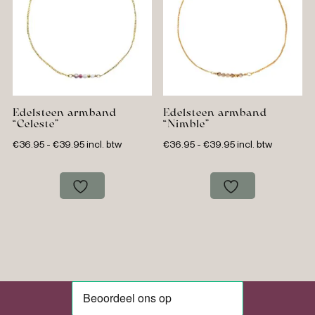
Edelsteen armband
Edelsteen armband
“Celeste”
“Nimble”
Prijsklasse:
Prijsklasse:
€
36.95
-
€
39.95
incl. btw
€
36.95
-
€
39.95
incl. btw
€36.95
€36.95
tot
tot
€39.95
€39.95