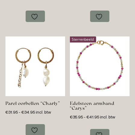
Sterrenbeeld
Parel oorbellen “Charly”
Edelsteen armband
“Carys”
Prijsklasse:
€
31.95
-
€
34.95
incl. btw
Prijsklasse:
€
35.95
-
€
41.95
incl. btw
€31.95
€35.95
tot
tot