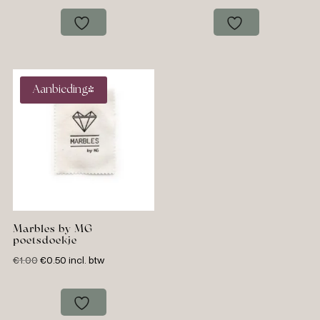
Aanbieding!
Marbles by MG
poetsdoekje
Oorspronkelijke
Huidige
€
1.00
€
0.50
incl. btw
prijs
prijs
was:
is:
€1.00.
€0.50.