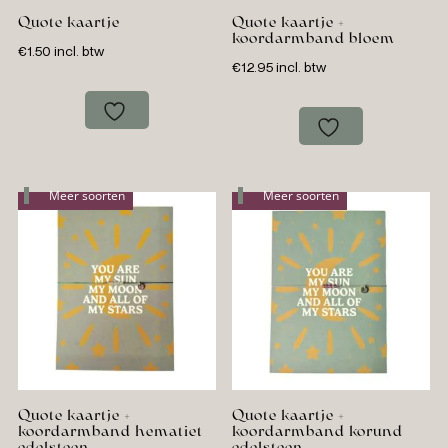
Quote kaartje
Quote kaartje +
koordarmband bloem
€
1.50
incl. btw
€
12.95
incl. btw
Meer soorten
Meer soorten
Quote kaartje +
Quote kaartje +
koordarmband hematiet
koordarmband korund
edelsteen
edelsteen