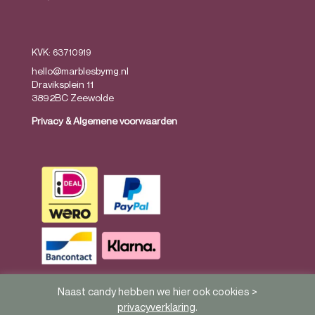
KVK: 63710919
hello@marblesbymg.nl
Draviksplein 11
3892BC Zeewolde
Privacy
&
Algemene voorwaarden
Naast candy hebben we hier ook cookies >
privacyverklaring
.