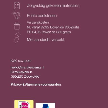
KVK: 63710919
hello@marblesbymg.nl
Draviksplein 11
3892BC Zeewolde
Privacy
&
Algemene voorwaarden