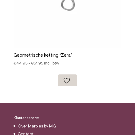
Geometrische ketting “Zera”
Prijsklasse:
€
44.95
-
€
51.95
incl. btw
€44.95
tot
€51.95
Klantenservice
Over Marbles by MG
Contact