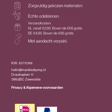
KVK: 63710919
hello@marblesbymg.nl
Draviksplein 11
3892BC Zeewolde
Privacy
&
Algemene voorwaarden