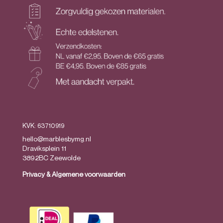
KVK: 63710919
hello@marblesbymg.nl
Draviksplein 11
3892BC Zeewolde
Privacy
&
Algemene voorwaarden