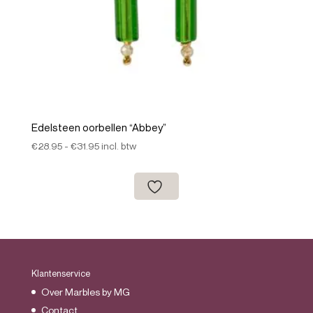
Edelsteen oorbellen “Abbey”
Prijsklasse:
€
28.95
-
€
31.95
incl. btw
€28.95
tot
€31.95
Klantenservice
Over Marbles by MG
Contact