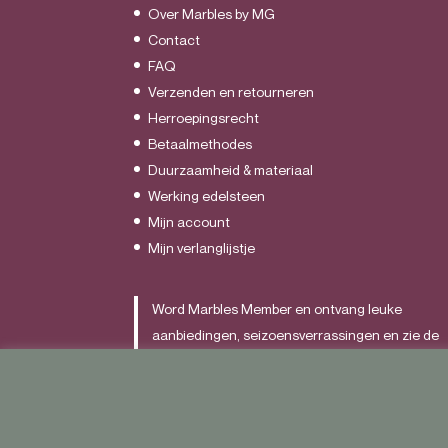
Over Marbles by MG
Contact
FAQ
Verzenden en retourneren
Herroepingsrecht
Betaalmethodes
Duurzaamheid & materiaal
Werking edelsteen
Mijn account
Mijn verlanglijstje
Word Marbles Member en ontvang leuke
aanbiedingen, seizoensverrassingen en zie de
nieuwste items als allereerst.
Schrijf je
HIER
in.