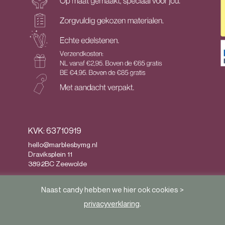
KVK: 63710919
hello@marblesbymg.nl
Draviksplein 11
3892BC Zeewolde
Privacy
&
Algemene voorwaarden
Naast candy hebben we hier ook cookies >
privacyverklaring
.