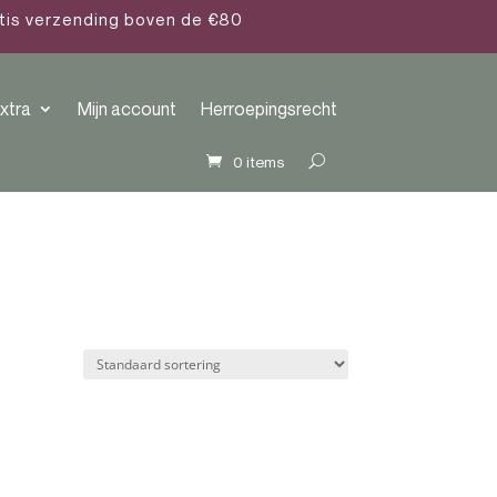
atis verzending boven de €80
xtra
Mijn account
Herroepingsrecht
0 items