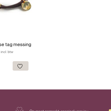
se tag messing
5
incl. btw