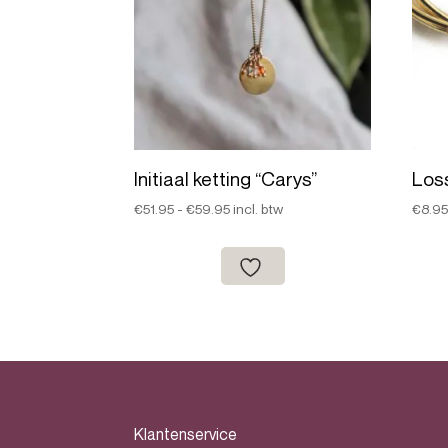
Initiaal ketting “Carys”
Los
Prijsklasse:
€
51.95
-
€
59.95
incl. btw
€
8.9
€51.95
tot
€59.95
Klantenservice