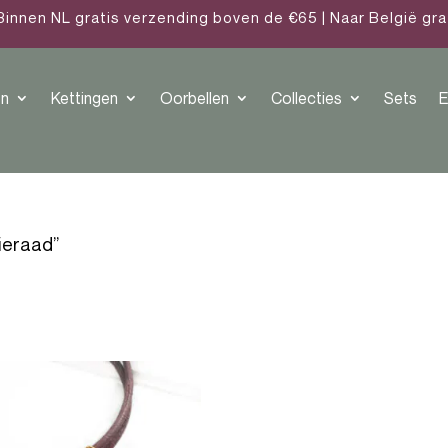
Binnen NL gratis verzending boven de €65 | Naar België gr
n
Kettingen
Oorbellen
Collecties
Sets
E
ieraad”