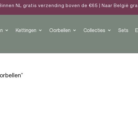
Binnen NL gratis verzending boven de €65 | Naar België gr
n
Kettingen
Oorbellen
Collecties
Sets
E
orbellen”