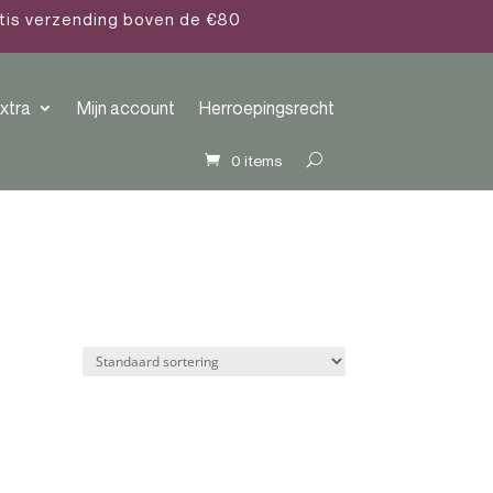
atis verzending boven de €80
xtra
Mijn account
Herroepingsrecht
0 items