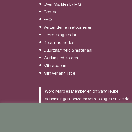
Over Marbles by MG
Contact
FAQ
Verzenden en retourneren
Herroepingsrecht
Betaalmethodes
Duurzaamheid & materiaal
Werking edelsteen
Mijn account
Mijn verlanglijstje
Word Marbles Member en ontvang leuke
aanbiedingen, seizoensverrassingen en zie de
nieuwste items als allereerst.
Schrijf je
HIER
in.