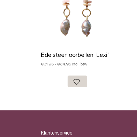
Edelsteen oorbellen “Lexi”
Prijsklasse:
€
31.95
-
€
34.95
incl. btw
€31.95
tot
€34.95
Klantenservice