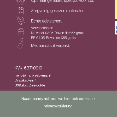
KVK: 63710919
hello@marblesbymg.nl
Draviksplein 11
3892BC Zeewolde
Privacy
&
Algemene voorwaarden
Naast candy hebben we hier ook cookies >
privacyverklaring
.