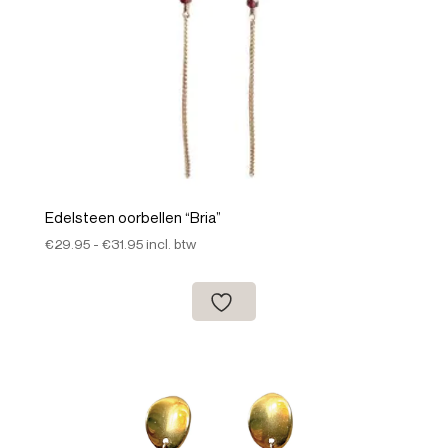
Edelsteen oorbellen “Bria”
Prijsklasse:
€
29.95
-
€
31.95
incl. btw
€29.95
tot
€31.95