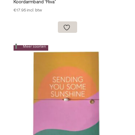
Koordarmband “Riva”
€
17.95
incl. btw
Meer soorten