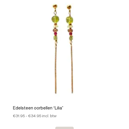
Edelsteen oorbellen “Lilia”
Prijsklasse:
€
31.95
-
€
34.95
incl. btw
€31.95
tot