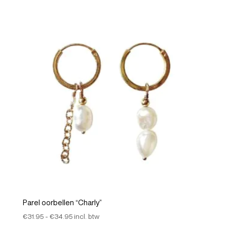
Parel oorbellen “Charly”
Prijsklasse:
€
31.95
-
€
34.95
incl. btw