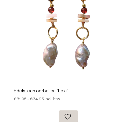
Edelsteen oorbellen “Lexi”
Prijsklasse:
€
31.95
-
€
34.95
incl. btw
€31.95
tot
€34.95