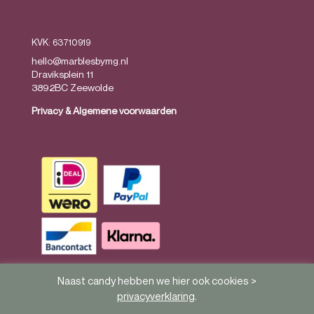
KVK: 63710919
hello@marblesbymg.nl
Draviksplein 11
3892BC Zeewolde
Privacy
&
Algemene voorwaarden
Naast candy hebben we hier ook cookies >
privacyverklaring
.