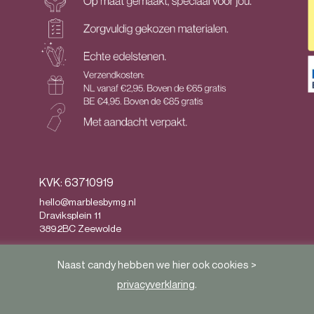
KVK: 63710919
hello@marblesbymg.nl
Draviksplein 11
3892BC Zeewolde
Privacy
&
Algemene voorwaarden
Naast candy hebben we hier ook cookies >
privacyverklaring
.