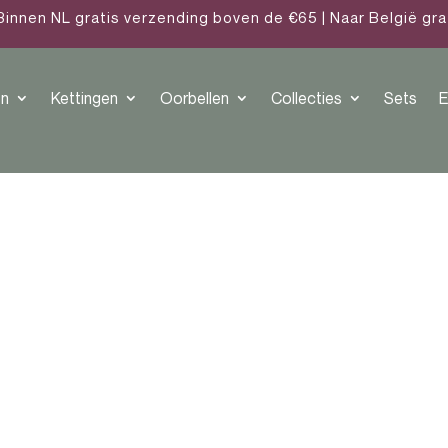
Binnen NL gratis verzending boven de €65 | Naar België gr
n
Kettingen
Oorbellen
Collecties
Sets
E