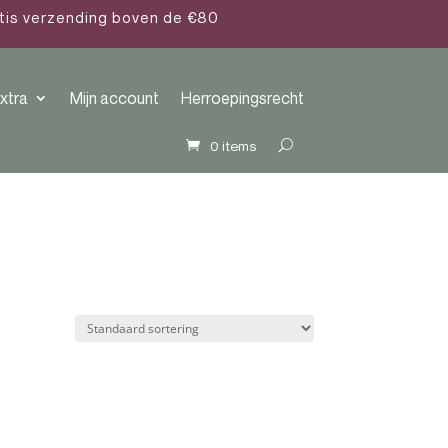
atis verzending boven de €80
xtra
Mijn account
Herroepingsrecht
0 items