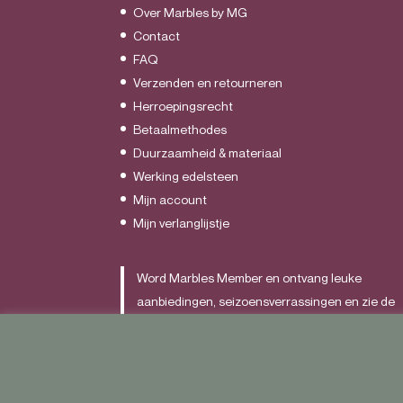
Over Marbles by MG
Contact
FAQ
Verzenden en retourneren
Herroepingsrecht
Betaalmethodes
Duurzaamheid & materiaal
Werking edelsteen
Mijn account
Mijn verlanglijstje
Word Marbles Member en ontvang leuke
aanbiedingen, seizoensverrassingen en zie de
nieuwste items als allereerst.
Schrijf je
HIER
in.