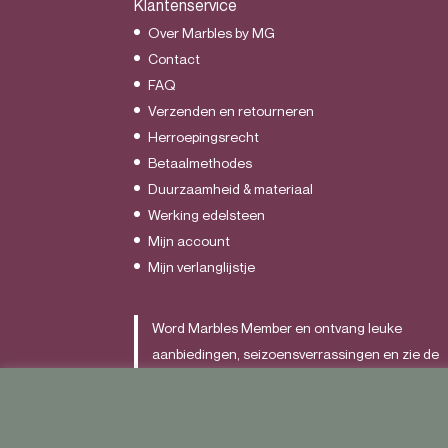
Klantenservice
Over Marbles by MG
Contact
FAQ
Verzenden en retourneren
Herroepingsrecht
Betaalmethodes
Duurzaamheid & materiaal
Werking edelsteen
Mijn account
Mijn verlanglijstje
Word Marbles Member en ontvang leuke
aanbiedingen, seizoensverrassingen en zie de
nieuwste items als allereerst.
Schrijf je
HIER
in.