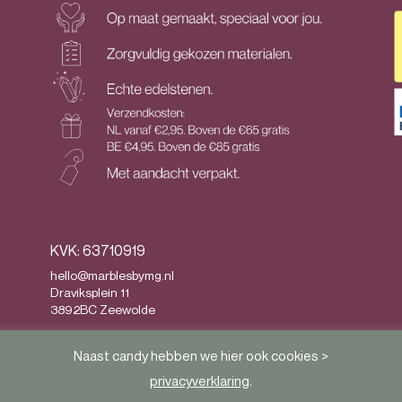
KVK: 63710919
hello@marblesbymg.nl
Draviksplein 11
3892BC Zeewolde
Privacy
&
Algemene voorwaarden
Naast candy hebben we hier ook cookies >
privacyverklaring
.