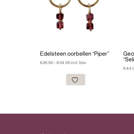
Edelsteen oorbellen “Piper”
Geo
“Sel
Prijsklasse:
€
25.95
-
€
34.95
incl. btw
€
44.
€25.95
tot
€34.95