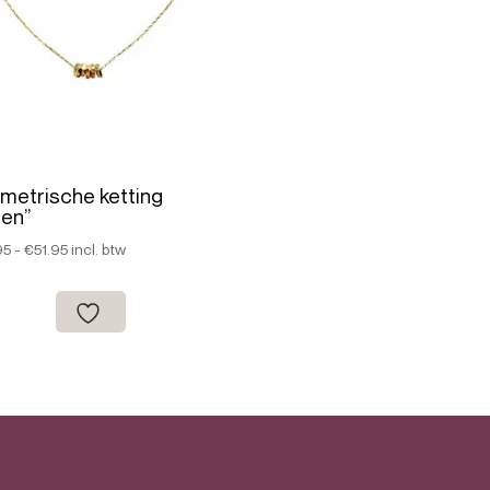
metrische ketting
ien”
Prijsklasse:
95
-
€
51.95
incl. btw
€44.95
tot
€51.95