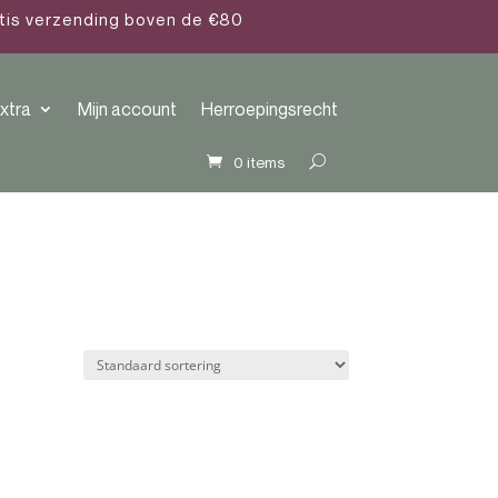
atis verzending boven de €80
xtra
Mijn account
Herroepingsrecht
0 items