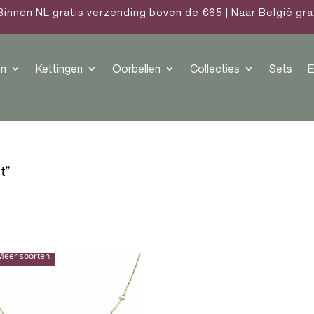
Binnen NL gratis verzending boven de €65 | Naar België gr
n
Kettingen
Oorbellen
Collecties
Sets
E
t”
Meer soorten