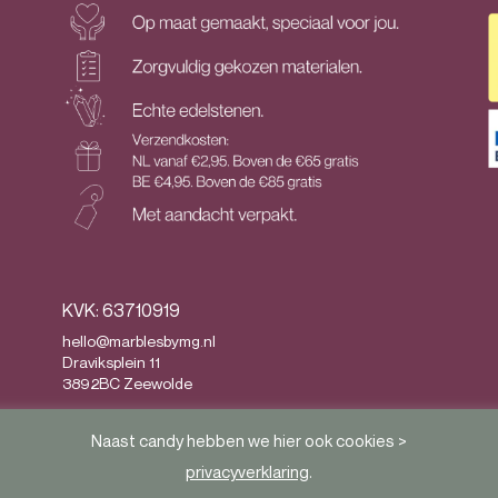
KVK: 63710919
hello@marblesbymg.nl
Draviksplein 11
3892BC Zeewolde
Privacy
&
Algemene voorwaarden
Naast candy hebben we hier ook cookies >
privacyverklaring
.