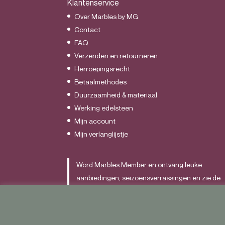
Klantenservice
Over Marbles by MG
Contact
FAQ
Verzenden en retourneren
Herroepingsrecht
Betaalmethodes
Duurzaamheid & materiaal
Werking edelsteen
Mijn account
Mijn verlanglijstje
Word Marbles Member en ontvang leuke
aanbiedingen, seizoensverrassingen en zie de
nieuwste items als allereerst.
Schrijf je
HIER
in.