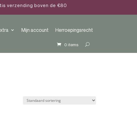
atis verzending boven de €80
xtra
Mijn account
Herroepingsrecht
0 items