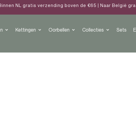
Binnen NL gratis verzending boven de €65 | Naar België gr
n
Kettingen
Oorbellen
Collecties
Sets
E