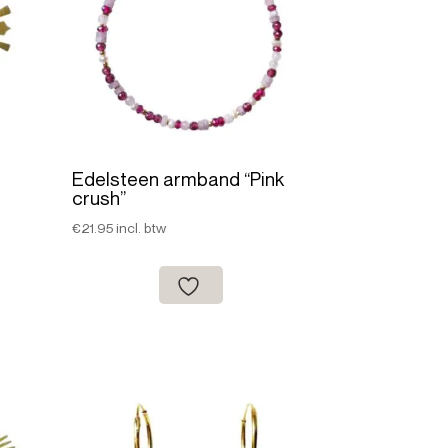
n
Edelsteen armband “Pink
crush”
€
21.95
incl. btw