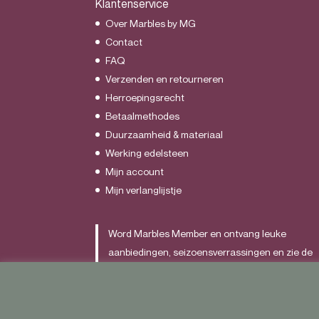
Klantenservice
Over Marbles by MG
Contact
FAQ
Verzenden en retourneren
Herroepingsrecht
Betaalmethodes
Duurzaamheid & materiaal
Werking edelsteen
Mijn account
Mijn verlanglijstje
Word Marbles Member en ontvang leuke
aanbiedingen, seizoensverrassingen en zie de
nieuwste items als allereerst.
Schrijf je
HIER
in.