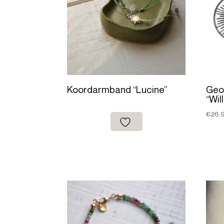
Koordarmband “Lucine”
Geo
“Wil
€
26.