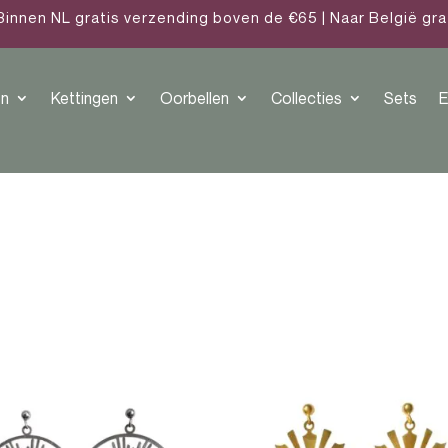
Binnen NL gratis verzending boven de €65 | Naar België gr
n
Kettingen
Oorbellen
Collecties
Sets
E