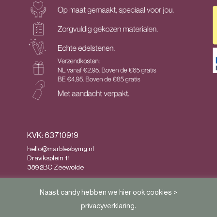
KVK: 63710919
hello@marblesbymg.nl
Draviksplein 11
3892BC Zeewolde
Privacy
&
Algemene voorwaarden
Naast candy hebben we hier ook cookies >
privacyverklaring
.