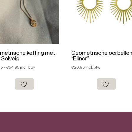
metrische ketting met
Geometrische oorbelle
“Solveig”
“Elinor”
Prijsklasse:
95
-
€
54.95
incl. btw
€
26.95
incl. btw
€47.95
tot
€54.95