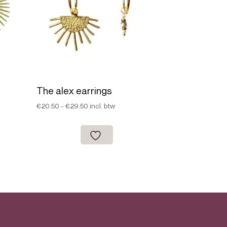
n
The alex earrings
Prijsklasse:
€
20.50
-
€
29.50
incl. btw
€20.50
tot
€29.50