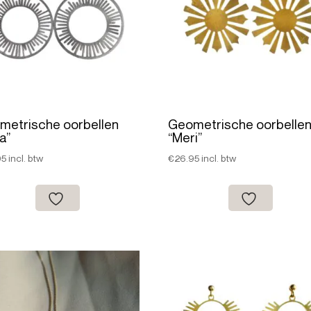
metrische oorbellen
Geometrische oorbelle
la”
“Meri”
95
incl. btw
€
26.95
incl. btw