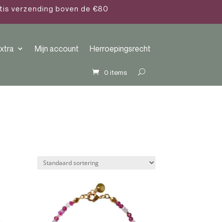
atis verzending boven de €80
xtra
Mijn account
Herroepingsrecht
0 items