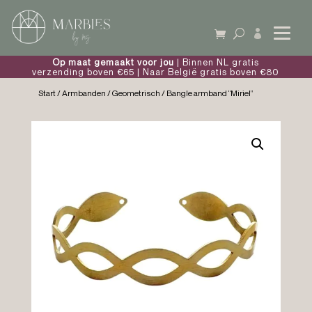

Op maat gemaakt voor jou
| Binnen NL gratis
verzending boven €65 | Naar België gratis boven €80
Start
/
Armbanden
/
Geometrisch
/ Bangle armband “Miriel”