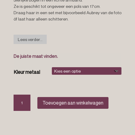
Ze is geschikt tot ongeveer een pols van 17cm.
Draag haar in een set met bijvoorbeeld Aubrey van de foto
óf laat haar alleen schitteren.
Lees verder...
De juiste maat vinden.
Kleur metaal
Bangle
Toevoegen aan winkelwagen
armband
“Miriel”
aantal