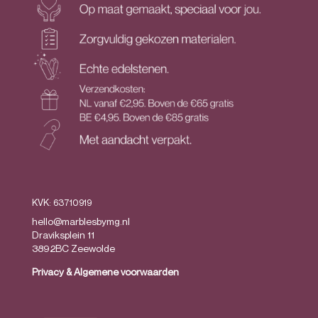
KVK: 63710919
hello@marblesbymg.nl
Draviksplein 11
3892BC Zeewolde
Privacy
&
Algemene voorwaarden