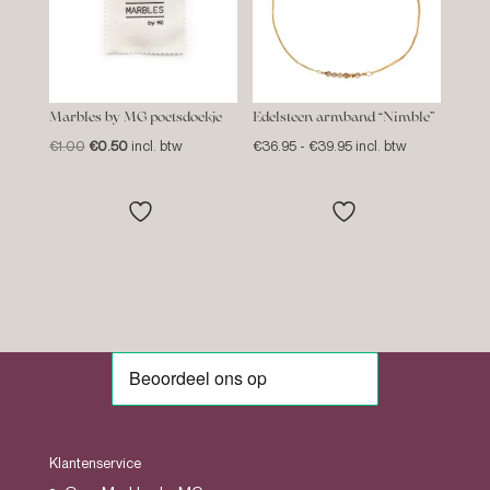
Marbles by MG poetsdoekje
Edelsteen armband “Nimble”
Oorspronkelijke
Huidige
Prijsklasse:
€
1.00
€
0.50
incl. btw
€
36.95
-
€
39.95
incl. btw
prijs
prijs
€36.95
was:
is:
tot
€1.00.
€0.50.
€39.95
Klantenservice