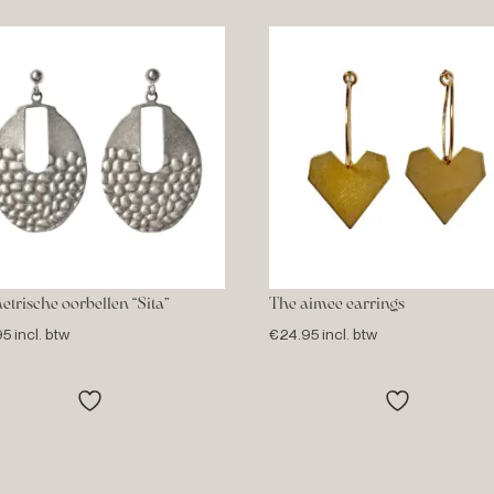
trische oorbellen “Sita”
The aimee earrings
95
incl. btw
€
24.95
incl. btw