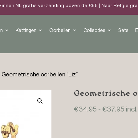
Binnen NL gratis verzending boven de €65 | Naar België gr
n
Kettingen
Oorbellen
Collecties
Sets
E
 Geometrische oorbellen “Liz”
Geometrische o
Prij
€
34.95
-
€
37.95
incl
€34
tot
€37