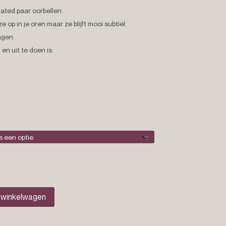
cated paar oorbellen.
 op in je oren maar ze blijft mooi subtiel.
agen.
en uit te doen is.
 winkelwagen