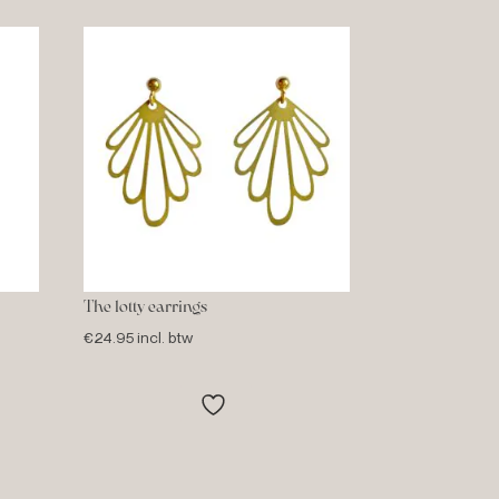
The lotty earrings
€
24.95
incl. btw