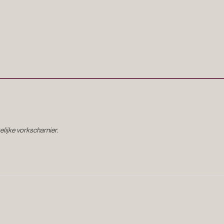
aantal
lijke vorkscharnier.