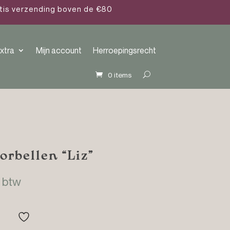
atis verzending boven de €80
xtra
Mijn account
Herroepingsrecht
0 items
orbellen “Liz”
sklasse:
. btw
.95
.95