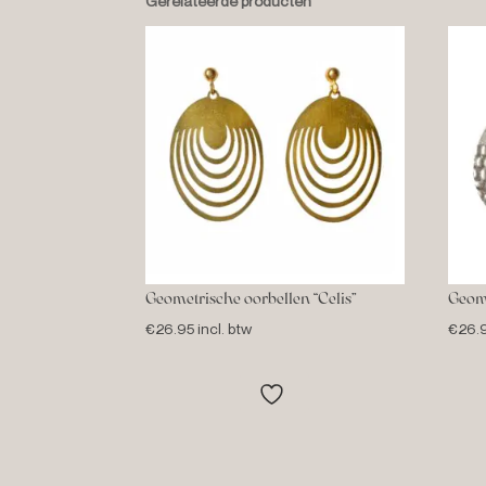
Gerelateerde producten
Geometrische oorbellen “Celis”
Geome
€
26.95
incl. btw
€
26.