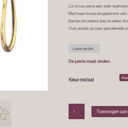
Liz is nou eens een zéér sophisti
Met haar mooie druppelvorm valt ze
Eentje om iedere dag te willen dr
Ook omdat ze zeer gemakkelijk in 
Lees verder...
De juiste maat vinden.
Kleur metaal
Geometrische
Toevoegen aan
oorbellen
“Liz”