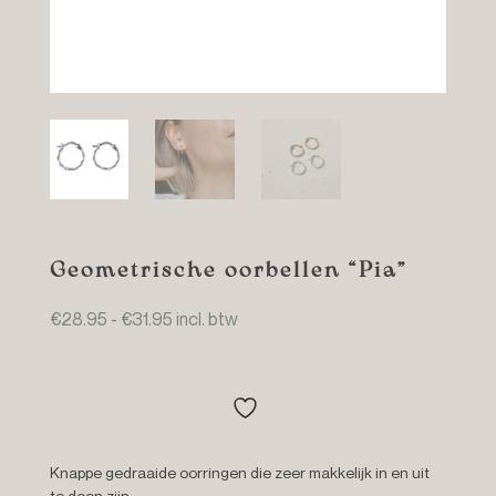
Geometrische oorbellen “Pia”
Prijsklasse:
€
28.95
-
€
31.95
incl. btw
€28.95
tot
€31.95
Knappe gedraaide oorringen die zeer makkelijk in en uit
te doen zijn.