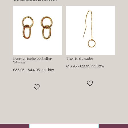
Geometrische oorbellen
The rio threader
“Maysa”
Prijsklasse:
€
18.95
-
€
21.95
incl. btw
Prijsklasse:
€
36.95
-
€
44.95
incl. btw
€18.95
€36.95
tot
tot
€21.95
€44.95