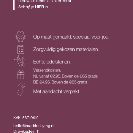
nieuwste items als allereerst.
Schrijf je
HIER
in.
KVK: 63710919
hello@marblesbymg.nl
Draviksplein 11