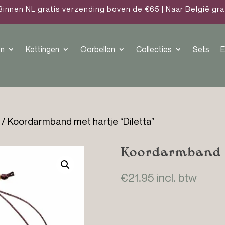
Binnen NL gratis verzending boven de €65 | Naar België gr
n
Kettingen
Oorbellen
Collecties
Sets
E
/ Koordarmband met hartje “Diletta”
Koordarmband m
€
21.95
incl. btw