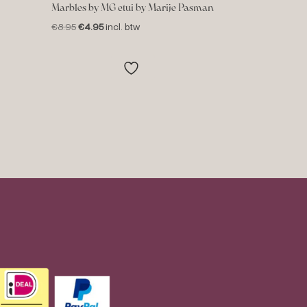
Marbles by MG etui by Marije Pasman
Oorspronkelijke
Huidige
€
8.95
€
4.95
incl. btw
prijs
prijs
was:
is:
€8.95.
€4.95.