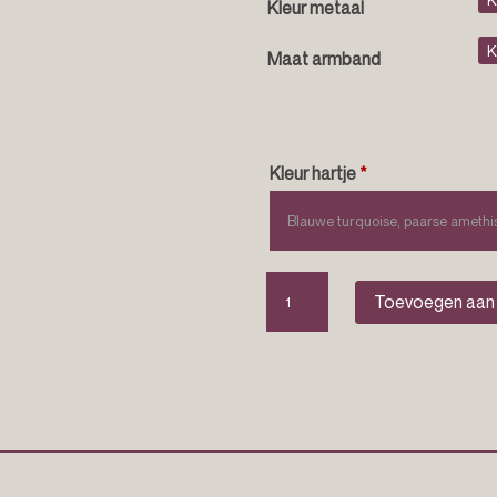
Kleur metaal
Maat armband
Kleur hartje
*
Koordarmband
Toevoegen aan
met
hartje
“Diletta”
aantal