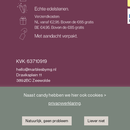
KVK: 63710919
hello@marblesbymg.nl
Draviksplein 11
3892BC Zeewolde
Privacy
&
Algemene voorwaarden
Naast candy hebben we hier ook cookies >
privacyverklaring
.
Natuurlijk, geen probleem
Liever niet