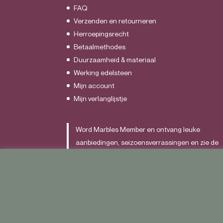
FAQ
Verzenden en retourneren
Herroepingsrecht
Betaalmethodes
Duurzaamheid & materiaal
Werking edelsteen
Mijn account
Mijn verlanglijstje
Word Marbles Member en ontvang leuke
aanbiedingen, seizoensverrassingen en zie de
nieuwste items als allereerst.
Schrijf je
HIER
in.