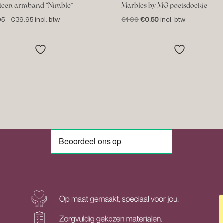
steen armband “Nimble”
Marbles by MG poetsdoekje
Prijsklasse:
Oorspronkelijke
Huidige
95
-
€
39.95
incl. btw
€
1.00
€
0.50
incl. btw
€36.95
prijs
prijs
tot
was:
is:
€39.95
€1.00.
€0.50.