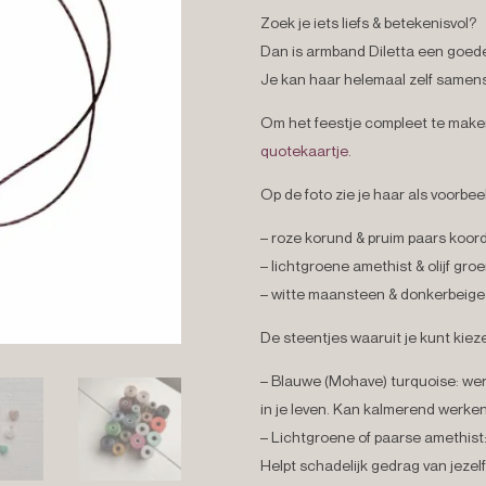
Zoek je iets liefs & betekenisvol?
Dan is armband Diletta een goed
Je kan haar helemaal zelf samens
Om het feestje compleet te make
quotekaartje
.
Op de foto zie je haar als voorbee
– roze korund & pruim paars koord
– lichtgroene amethist & olijf gro
– witte maansteen & donkerbeige
De steentjes waaruit je kunt kie
– Blauwe (Mohave) turquoise:
wer
in je leven. Kan kalmerend werken
– Lichtgroene of paarse amethis
Helpt schadelijk gedrag van jezel