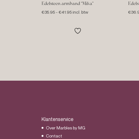
Edelsteen armband “Mika”
Edel
Prijsklasse:
€
35.95
-
€
41.95
incl. btw
€
36.
€35.95
tot
€41.95
Klantenservice
Over Marbles by MG
Contact