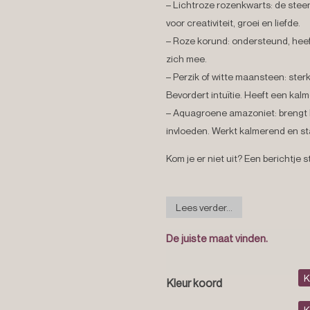
– Lichtroze rozenkwarts:
de steen
voor creativiteit, groei en liefde.
– Roze korund:
ondersteund, heef
zich mee.
– Perzik of witte maansteen:
ster
Bevordert intuïtie. Heeft een kal
– Aquagroene amazoniet:
brengt
invloeden. Werkt kalmerend en sta
Kom je er niet uit? Een berichtje s
Lees verder...
De juiste maat vinden.
Kleur koord