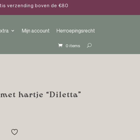
atis verzending boven de €80
xtra
Mijn account
Herroepingsrecht
0 items
et hartje “Diletta”