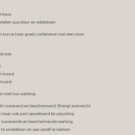
e keus.
tellen qua kleur en edelsteen.
n kun je haar goed combineren met een mooi
ld met:
.
en koord.
 koord.
zen met hun werking:
kt zuiverend en beschermend. Brengt evenwicht
 maar ook juist opwekkend bij uitputting.
t: zuiverende en beschermende werking.
f te ontdekken en aan jezelf te werken.