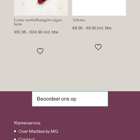
Losse oorbelhangers eigen
Arlowe
keus
Prijsklasse:
€
8.95
-
€
9.95
incl. btw
Prijsklasse:
€
10.95
-
€
24.90
incl. btw
€8.95
€10.95
tot
tot
€9.95
€24.90
Klantenservice
Over Marbles by MG
Contact