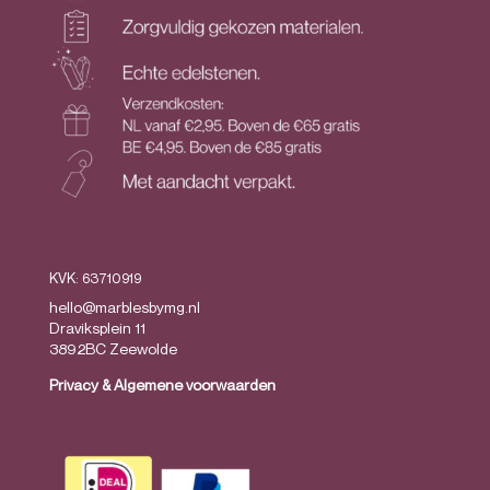
KVK: 63710919
hello@marblesbymg.nl
Draviksplein 11
3892BC Zeewolde
Privacy
&
Algemene voorwaarden