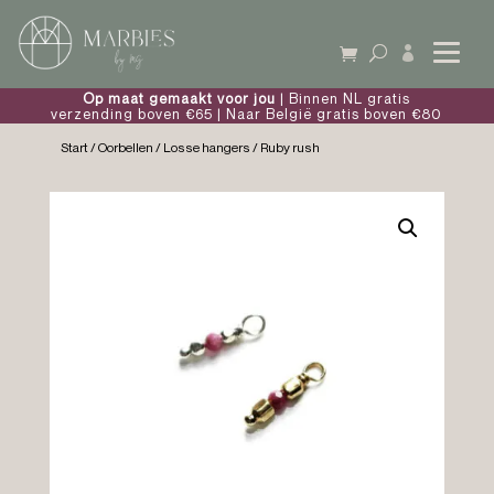

Op maat gemaakt voor jou
| Binnen NL gratis
verzending boven €65 | Naar België gratis boven €80
Start
/
Oorbellen
/
Losse hangers
/ Ruby rush