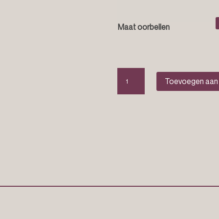
Maat oorbellen
Edelsteen
Toevoegen aan
oorbellen
"Vesper"
aantal