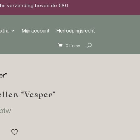
atis verzending boven de €80
xtra
Mijn account
Herroepingsrecht
0 items
er”
llen “Vesper”
klasse:
 btw
95
95