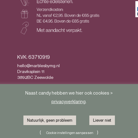
KVK: 63710919
hello@marblesbymg.nl
Draviksplein 11
3892BC Zeewolde
Privacy
&
Algemene voorwaarden
Naast candy hebben we hier ook cookies >
privacyverklaring
.
Natuurlijk, geen probleem
Liever niet
(
)
Cookie instellingen aanpassen
Herroeping van contract