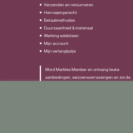
Verzenden en retourneren
Herroepingsrecht
Betaalmethodes
Duurzaamheid & materiaal
Werking edelsteen
Mijn account
Mijn verlanglijstje
Word Marbles Member en ontvang leuke
aanbiedingen, seizoensverrassingen en zie de
nieuwste items als allereerst.
Schrijf je
HIER
in.