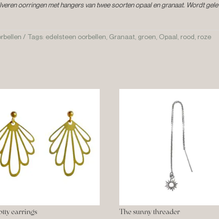
zilveren oorringen met hangers van twee soorten opaal en granaat. Wordt gel
orbellen
Tags:
edelsteen oorbellen
,
Granaat
,
groen
,
Opaal
,
rood
,
roze
otty earrings
The sunny threader