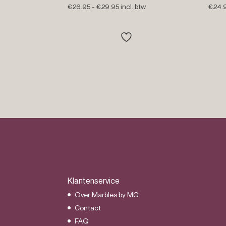
Prijsklasse:
€
26.95
-
€
29.95
incl. btw
€
24.
€26.95
tot
€29.95
Klantenservice
Over Marbles by MG
Contact
FAQ