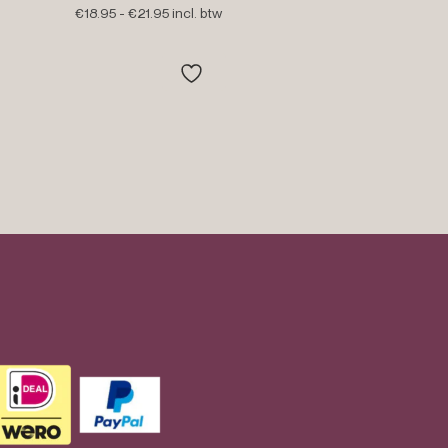
Prijsklasse:
€
18.95
-
€
21.95
incl. btw
€18.95
tot
€21.95