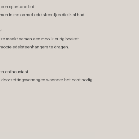
n een spontane bui.
en in me op met edelsteentjes die ik al had
n!
oze maakt samen een mooi kleurig boeket.
 mooie edelsteenhangers te dragen.
 en enthousiast.
en doorzettingsvermogen wanneer het echt nodig