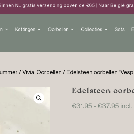
Binnen NL gratis verzending boven de €65 | Naar België gr
n
Kettingen
Oorbellen
Collecties
Sets
E
/summer
/
Vivia. Oorbellen
/ Edelsteen oorbellen “Vesp
Edelsteen oorbe
Prijs
€
31.95
-
€
37.95
incl.
€31.
tot
€37.