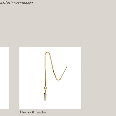
everd in bewaardoosje.
The isa threader