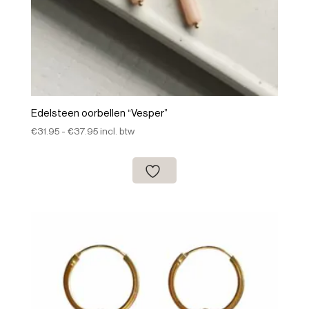
Edelsteen oorbellen “Vesper”
Prijsklasse:
€
31.95
-
€
37.95
incl. btw
€31.95
tot
€37.95