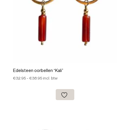
Edelsteen oorbellen “Kali”
Prijsklasse:
€
32.95
-
€
38.95
incl. btw
€32.95
tot
€38.95