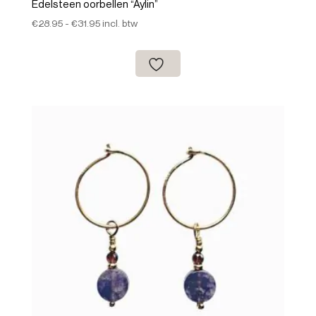
Edelsteen oorbellen “Aylin”
Prijsklasse:
€
28.95
-
€
31.95
incl. btw
€28.95
tot
€31.95