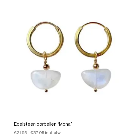
Edelsteen oorbellen “Mona”
Prijsklasse:
€
31.95
-
€
37.95
incl. btw