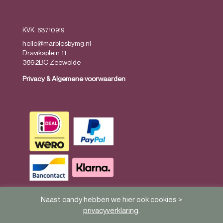
KVK: 63710919
hello@marblesbymg.nl
Draviksplein 11
3892BC Zeewolde
Privacy
&
Algemene voorwaarden
Naast candy hebben we hier ook cookies >
privacyverklaring
.