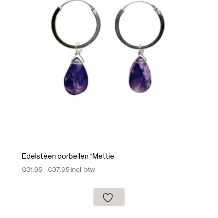
Edelsteen oorbellen “Mettie”
Prijsklasse:
€
31.95
-
€
37.95
incl. btw
€31.95
tot
€37.95