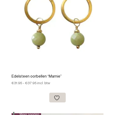
Edelsteen oorbellen “Marnie”
Prijsklasse:
€
31.95
-
€
37.95
incl. btw
€31.95
tot
€37.95
Meer soorten