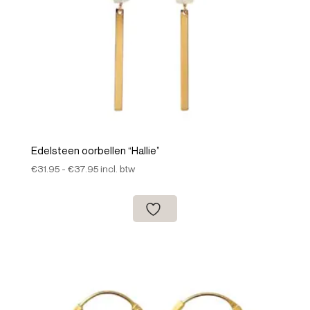
Edelsteen oorbellen “Hallie”
Prijsklasse:
€
31.95
-
€
37.95
incl. btw
€31.95
tot
€37.95