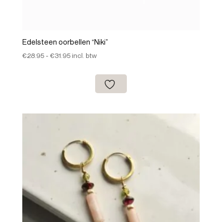
Edelsteen oorbellen “Niki”
Prijsklasse:
€
28.95
-
€
31.95
incl. btw
€28.95
tot
€31.95