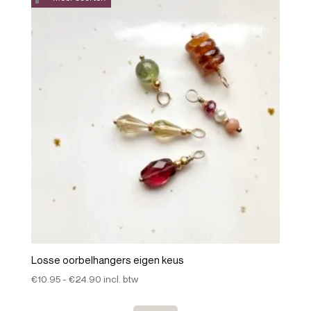
Losse oorbelhangers eigen keus
Prijsklasse:
€
10.95
-
€
24.90
incl. btw
€10.95
tot