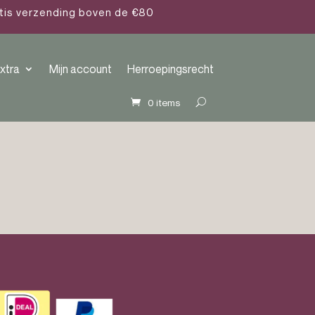
atis verzending boven de €80
xtra
Mijn account
Herroepingsrecht
0 items