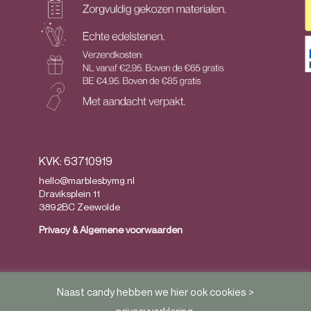
KVK: 63710919
hello@marblesbymg.nl
Draviksplein 11
3892BC Zeewolde
Privacy
&
Algemene voorwaarden
Naast candy hebben we hier ook cookies >
privacyverklaring
.