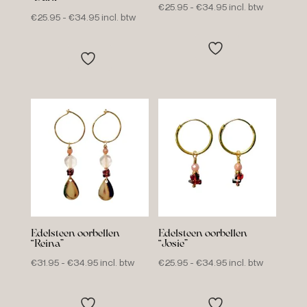
Prijsklasse:
€
25.95
-
€
34.95
incl. btw
Prijsklasse:
€
25.95
-
€
34.95
incl. btw
€25.95
€25.95
tot
tot
€34.95
€34.95
Edelsteen oorbellen
Edelsteen oorbellen
“Reina”
“Josie”
Prijsklasse:
Prijsklasse:
€
31.95
-
€
34.95
incl. btw
€
25.95
-
€
34.95
incl. btw
€31.95
€25.95
tot
tot