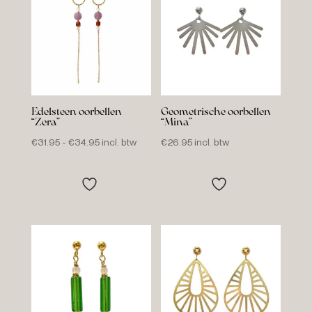
Edelsteen oorbellen
Geometrische oorbellen
“Zera”
“Mina”
Prijsklasse:
€
31.95
-
€
34.95
incl. btw
€
26.95
incl. btw
€31.95
tot
€34.95