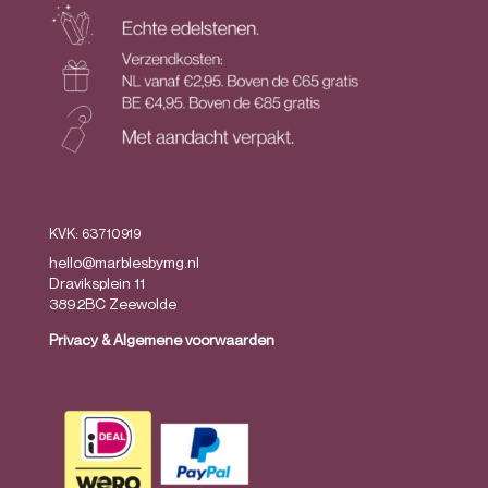
KVK: 63710919
hello@marblesbymg.nl
Draviksplein 11
3892BC Zeewolde
Privacy
&
Algemene voorwaarden