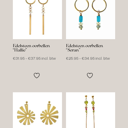
Edelsteen oorbellen
Edelsteen oorbellen
“Hallie”
“Seran”
Prijsklasse:
Prijsklasse:
€
31.95
-
€
37.95
incl. btw
€
25.95
-
€
34.95
incl. btw
€31.95
€25.95
tot
tot
€37.95
€34.95