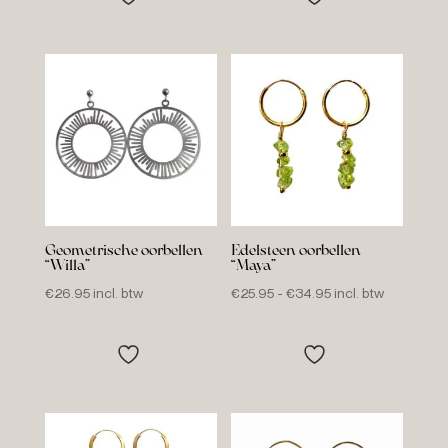
€34.95
€34.95
Geometrische oorbellen
Edelsteen oorbellen
“Willa”
“Maya”
Prijsklasse:
€
26.95
incl. btw
€
25.95
-
€
34.95
incl. btw
€25.95
tot
€34.95