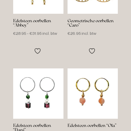
Edelsteen oorbellen
Geometrische oorbellen
“Abbey”
“Caro”
Prijsklasse:
€
28.95
-
€
31.95
incl. btw
€
26.95
incl. btw
€28.95
tot
€31.95
Edelsteen oorbellen
Edelsteen oorbellen “Ola”
“Dani”