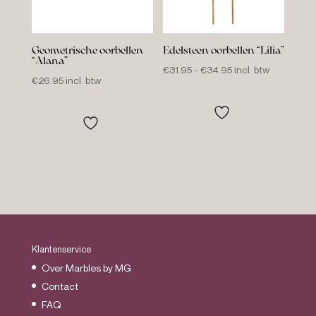
Geometrische oorbellen
Edelsteen oorbellen “Lilia”
“Alana”
Prijsklasse:
€
31.95
-
€
34.95
incl. btw
€
26.95
incl. btw
€31.95
tot
€34.95
Klantenservice
Over Marbles by MG
Contact
FAQ