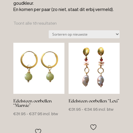
goudkleur.
En komen per paar (zo niet, staat dit erbij vermeld).
Gesorteerd
Toont alle 18 resultaten
op
nieuwste
Edelsteen oorbellen
Edelsteen oorbellen “Lexi”
“Marnie”
Prijsklasse:
€
31.95
-
€
34.95
incl. btw
Prijsklasse:
€
31.95
-
€
37.95
incl. btw
€31.95
€31.95
tot
tot
€34.95