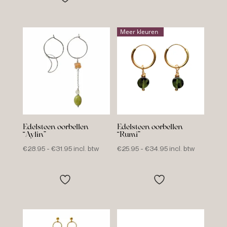
€37.95
Meer kleuren
Edelsteen oorbellen
Edelsteen oorbellen
“Aylin”
“Rumi”
Prijsklasse:
Prijsklasse:
€
28.95
-
€
31.95
incl. btw
€
25.95
-
€
34.95
incl. btw
€28.95
€25.95
tot
tot
€31.95
€34.95