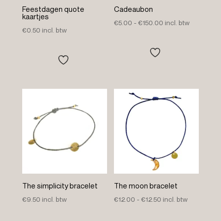
Feestdagen quote
Cadeaubon
kaartjes
Prijsklasse:
€
5.00
-
€
150.00
incl. btw
€
0.50
incl. btw
€5.00
tot
€150.00
The simplicity bracelet
The moon bracelet
Prijsklasse:
€
9.50
incl. btw
€
12.00
-
€
12.50
incl. btw
€12.00