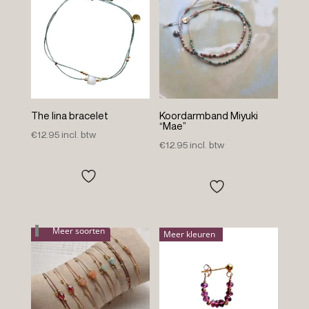
The lina bracelet
Koordarmband Miyuki
“Mae”
€
12.95
incl. btw
€
12.95
incl. btw
Meer soorten
Meer kleuren