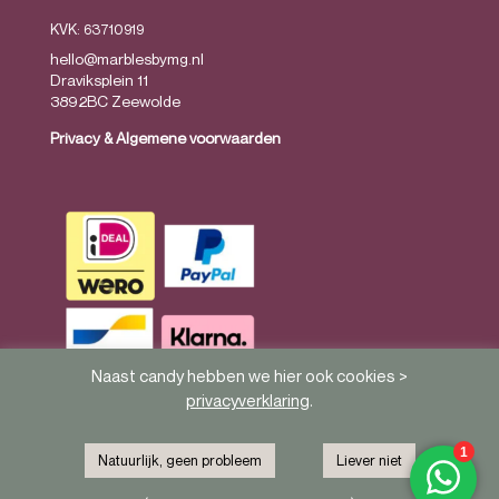
KVK: 63710919
hello@marblesbymg.nl
Draviksplein 11
3892BC Zeewolde
Privacy
&
Algemene voorwaarden
Naast candy hebben we hier ook cookies >
privacyverklaring
.
Natuurlijk, geen probleem
Liever niet