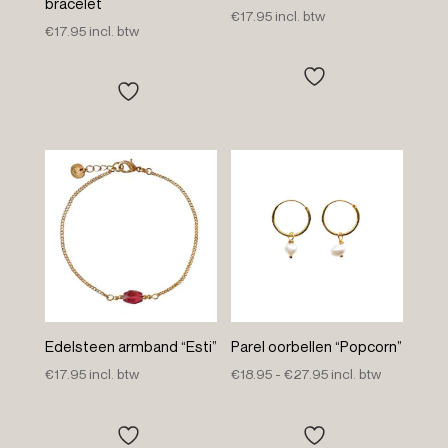
bracelet
€
17.95
incl. btw
€
17.95
incl. btw
Edelsteen armband “Esti”
Parel oorbellen “Popcorn”
Prijsklasse:
€
17.95
incl. btw
€
18.95
-
€
27.95
incl. btw
€18.95
tot