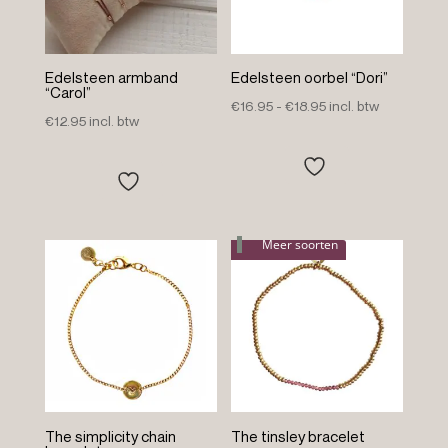
Edelsteen armband
Edelsteen oorbel “Dori”
“Carol”
Prijsklasse:
€
16.95
-
€
18.95
incl. btw
€
12.95
incl. btw
€16.95
tot
€18.95
Meer soorten
The simplicity chain
The tinsley bracelet