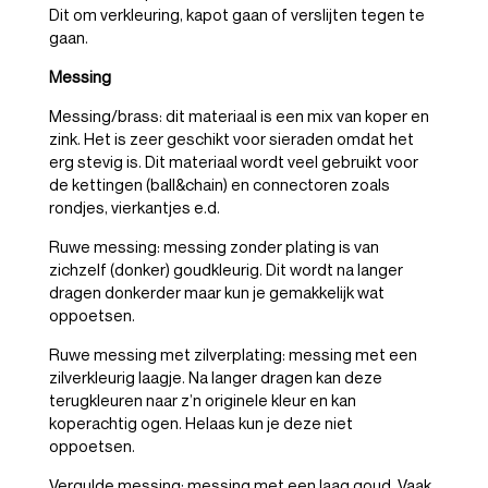
Dit om verkleuring, kapot gaan of verslijten tegen te
gaan.
Messing
Messing/brass: dit materiaal is een mix van koper en
zink. Het is zeer geschikt voor sieraden omdat het
erg stevig is. Dit materiaal wordt veel gebruikt voor
de kettingen (ball&chain) en connectoren zoals
rondjes, vierkantjes e.d.
Ruwe messing: messing zonder plating is van
zichzelf (donker) goudkleurig. Dit wordt na langer
dragen donkerder maar kun je gemakkelijk wat
oppoetsen.
Ruwe messing met zilverplating: messing met een
zilverkleurig laagje. Na langer dragen kan deze
terugkleuren naar z’n originele kleur en kan
koperachtig ogen. Helaas kun je deze niet
oppoetsen.
Vergulde messing: messing met een laag goud. Vaak