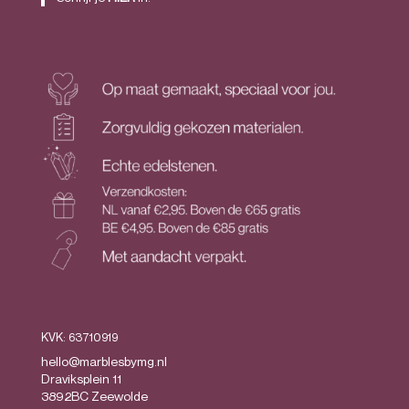
KVK: 63710919
hello@marblesbymg.nl
Draviksplein 11
3892BC Zeewolde