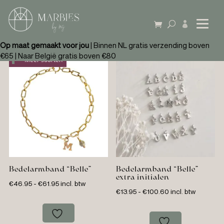
Start
/
Edelmetaal
/ Armbanden

Armbanden
Op maat gemaakt voor jou
| Binnen NL gratis verzending boven
€65 | Naar België gratis boven €80
Meer soorten
Bedelarmband “Belle”
Bedelarmband “Belle”
extra initialen
Prijsklasse:
€
46.95
-
€
61.95
incl. btw
Prijsklasse:
€
13.95
-
€
100.60
incl. btw
€46.95
€13.95
tot
tot
€61.95