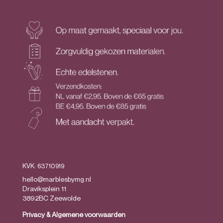
KVK: 63710919
hello@marblesbymg.nl
Draviksplein 11
3892BC Zeewolde
Privacy
&
Algemene voorwaarden