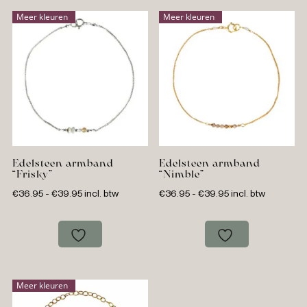
Meer kleuren
Meer kleuren
Edelsteen armband
Edelsteen armband
“Frisky”
“Nimble”
Prijsklasse:
Prijsklasse:
€
36.95
-
€
39.95
incl. btw
€
36.95
-
€
39.95
incl. btw
€36.95
€36.95
tot
tot
€39.95
€39.95
Meer kleuren