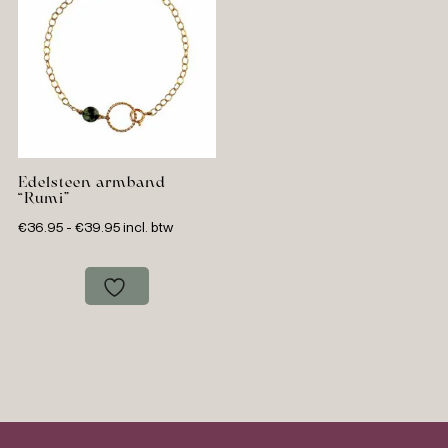
Edelsteen armband
“Rumi”
Prijsklasse:
€
36.95
-
€
39.95
incl. btw
€36.95
tot
€39.95