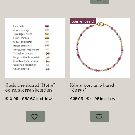
€100.60
Sterrenbeeld
Bedelarmband “Belle”
Edelsteen armband
extra sterrenbeelden
“Carys”
Prijsklasse:
Prijsklasse:
€
10.95
-
€
82.60
incl. btw
€
35.95
-
€
41.95
incl. btw
€10.95
€35.95
tot
tot
€82.60
€41.95