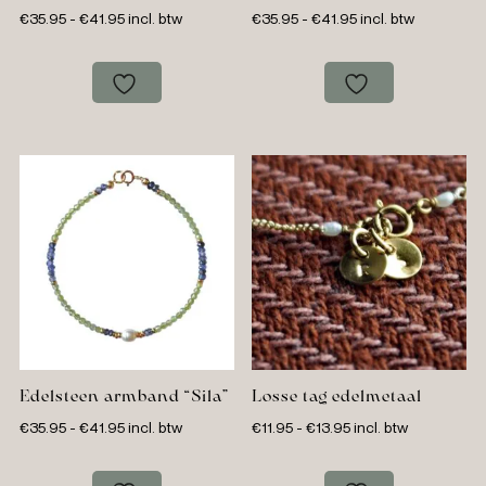
Prijsklasse:
Prijsklasse:
€
35.95
-
€
41.95
incl. btw
€
35.95
-
€
41.95
incl. btw
€35.95
€35.95
tot
tot
€41.95
€41.95
Edelsteen armband “Sila”
Losse tag edelmetaal
Prijsklasse:
Prijsklasse:
€
35.95
-
€
41.95
incl. btw
€
11.95
-
€
13.95
incl. btw
€35.95
€11.95
tot
tot