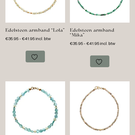
Edelsteen armband “Lola”
Edelsteen armband
“Mika”
Prijsklasse:
€
35.95
-
€
41.95
incl. btw
Prijsklasse:
€
35.95
-
€
41.95
incl. btw
€35.95
€35.95
tot
tot
€41.95
€41.95