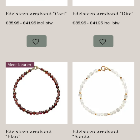
Edelsteen armband “Cari”
Edelsteen armband “Dite”
Prijsklasse:
Prijsklasse:
€
35.95
-
€
41.95
incl. btw
€
35.95
-
€
41.95
incl. btw
€35.95
€35.95
tot
tot
€41.95
€41.95
Meer kleuren
Edelsteen armband
Edelsteen armband
“Elan”
“Sanda”