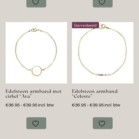
€41.95
€13.95
Sterrenbeeld
Edelsteen armband met
Edelsteen armband
cirkel “Ava”
“Celeste”
Prijsklasse:
Prijsklasse:
€
36.95
-
€
39.95
incl. btw
€
36.95
-
€
39.95
incl. btw
€36.95
€36.95
tot
tot
€39.95
€39.95