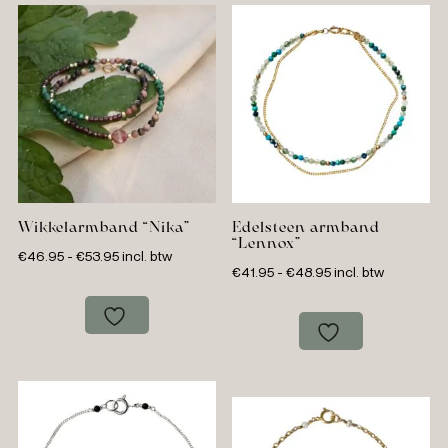
Wikkelarmband “Nika”
Edelsteen armband
“Lennox”
Prijsklasse:
€
46.95
-
€
53.95
incl. btw
Prijsklasse:
€
41.95
-
€
48.95
incl. btw
€46.95
€41.95
tot
tot
€53.95
€48.95