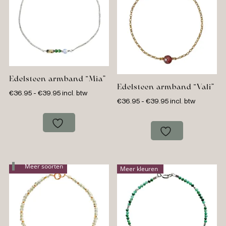
Edelsteen armband “Mia”
Edelsteen armband “Vali”
Prijsklasse:
€
36.95
-
€
39.95
incl. btw
Prijsklasse:
€
36.95
-
€
39.95
incl. btw
€36.95
€36.95
tot
tot
€39.95
€39.95
Meer soorten
Meer kleuren