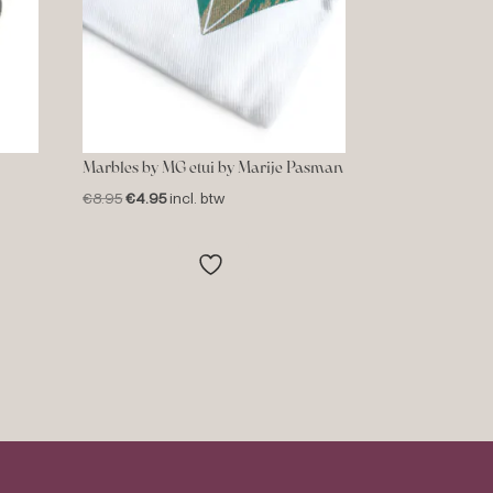
Marbles by MG etui by Marije Pasman
Oorspronkelijke
Huidige
€
8.95
€
4.95
incl. btw
prijs
prijs
was:
is:
€8.95.
€4.95.