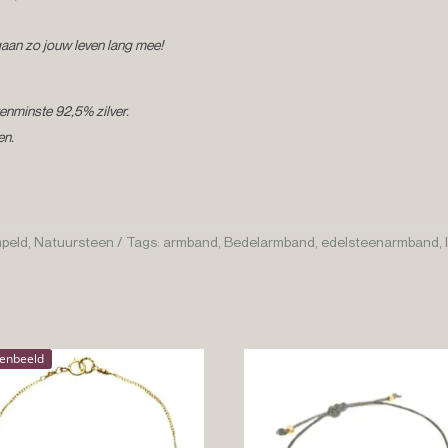
aan zo jouw leven lang mee!
tenminste 92,5% zilver.
en.
peld
,
Natuursteen
Tags:
armband
,
Bedelarmband
,
edelsteenarmband
,
renbeeld