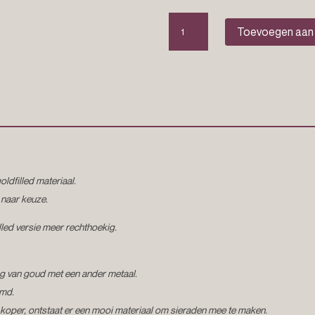
Bedelarmband
Toevoegen aan
“Belle”
aantal
oldfilled materiaal.
 naar keuze.
illed versie meer rechthoekig.
ing van goud met een ander metaal.
emd.
 koper, ontstaat er een mooi materiaal om sieraden mee te maken.