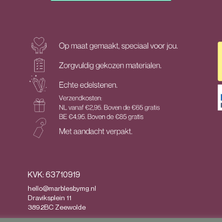
KVK: 63710919
hello@marblesbymg.nl
Draviksplein 11
3892BC Zeewolde