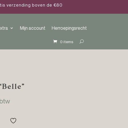
atis verzending boven de €80
xtra
Mijn account
Herroepingsrecht
0 items
Belle”
klasse:
 btw
95
95