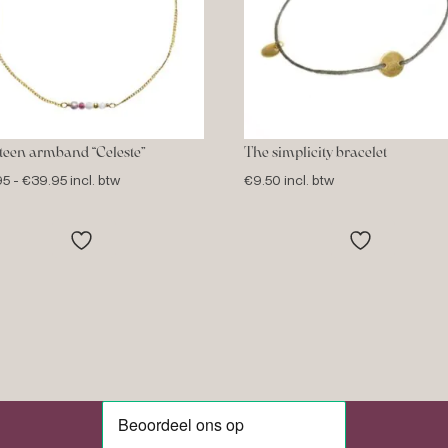
teen armband “Celeste”
The simplicity bracelet
Prijsklasse:
95
-
€
39.95
incl. btw
€
9.50
incl. btw
€36.95
tot
€39.95