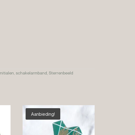
Initialen
,
schakelarmband
,
Sterrenbeeld
Aanbieding!