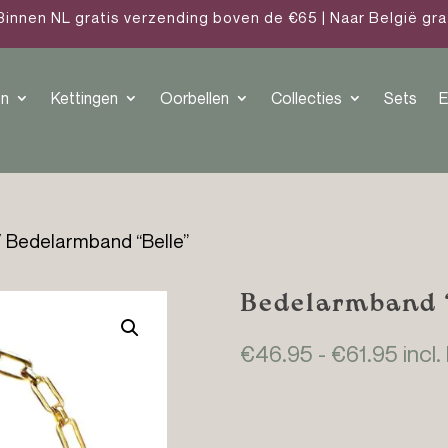
Binnen NL gratis verzending boven de €65 | Naar België gr
n
Kettingen
Oorbellen
Collecties
Sets
E
 Bedelarmband “Belle”
Bedelarmband “
Prijs
€
46.95
-
€
61.95
incl.
€46.
tot
€61.