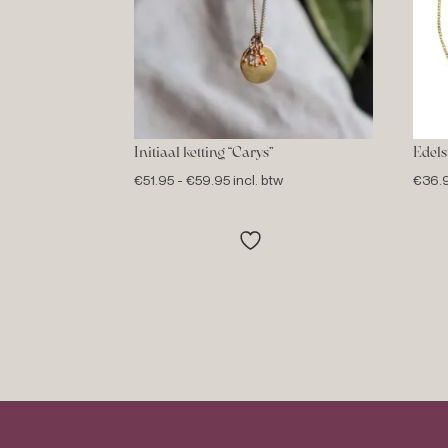
Initiaal ketting “Carys”
Edels
Prijsklasse:
€
51.95
-
€
59.95
incl. btw
€
36.
€51.95
tot
€59.95