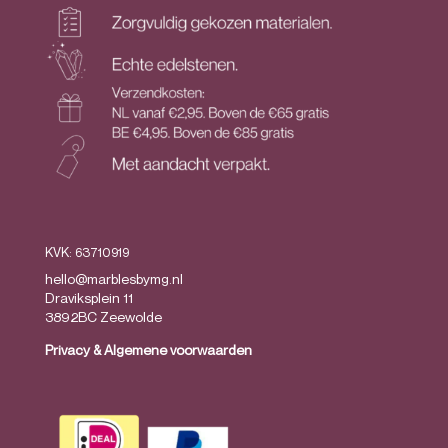
KVK: 63710919
hello@marblesbymg.nl
Draviksplein 11
3892BC Zeewolde
Privacy
&
Algemene voorwaarden