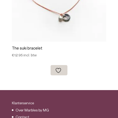
The suki bracelet
€
12.95
incl. btw
Klantenservice
Over Marbles by MG
Contact