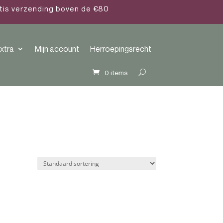
atis verzending boven de €80
xtra
Mijn account
Herroepingsrecht
0 items