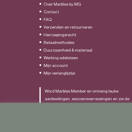
Over Marbles by MG
Contact
FAQ
Verzenden en retourneren
Herroepingsrecht
Betaalmethodes
Duurzaamheid & materiaal
Werking edelsteen
Mijn account
Mijn verlanglijstje
Word Marbles Member en ontvang leuke
aanbiedingen, seizoensverrassingen en zie de
nieuwste items als allereerst.
Schrijf je
HIER
in.