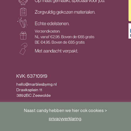
KVK: 63710919
hello@marblesbymg.nl
Draviksplein 11
3892BC Zeewolde
Privacy
&
Algemene voorwaarden
Naast candy hebben we hier ook cookies >
privacyverklaring
.