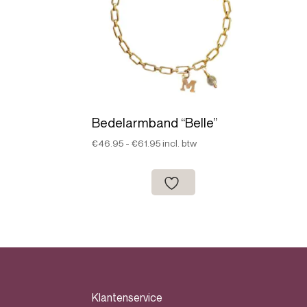
Bedelarmband “Belle”
Prijsklasse:
€
46.95
-
€
61.95
incl. btw
€46.95
tot
€61.95
Klantenservice