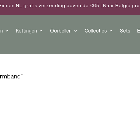
Binnen NL gratis verzending boven de €65 | Naar België gr
n
Kettingen
Oorbellen
Collecties
Sets
E
armband”