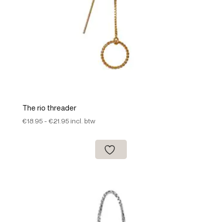
The rio threader
Prijsklasse:
€
18.95
-
€
21.95
incl. btw
€18.95
tot
€21.95