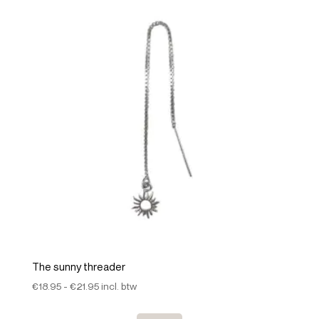
The sunny threader
Prijsklasse:
€
18.95
-
€
21.95
incl. btw
€18.95
tot