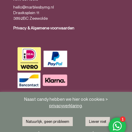
hello@marblesbymg.nl
Draviksplein 11
3892BC Zeewolde
Privacy
&
Algemene voorwaarden
Naast candy hebben we hier ook cookies >
privacyverklaring
.
Natuurlijk, geen probleem
Liever niet