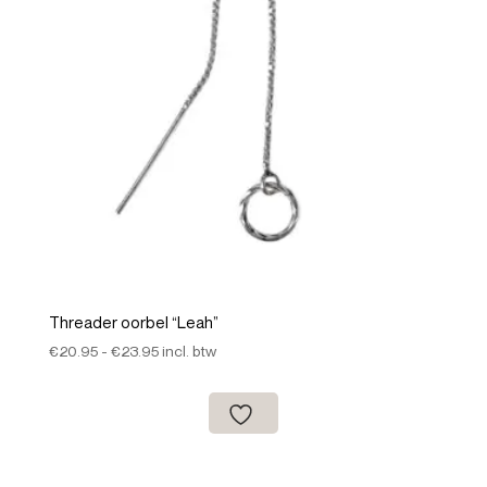
Threader oorbel “Leah”
Prijsklasse:
€
20.95
-
€
23.95
incl. btw
€20.95
tot
€23.95