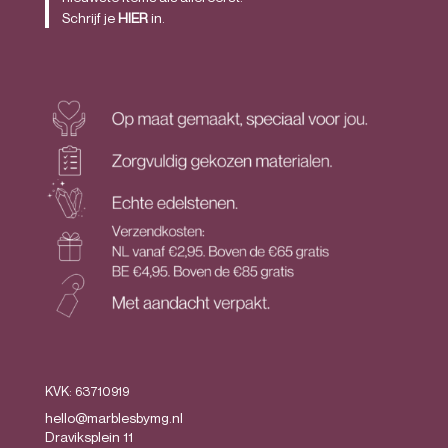
Schrijf je
HIER
in.
KVK: 63710919
hello@marblesbymg.nl
Draviksplein 11