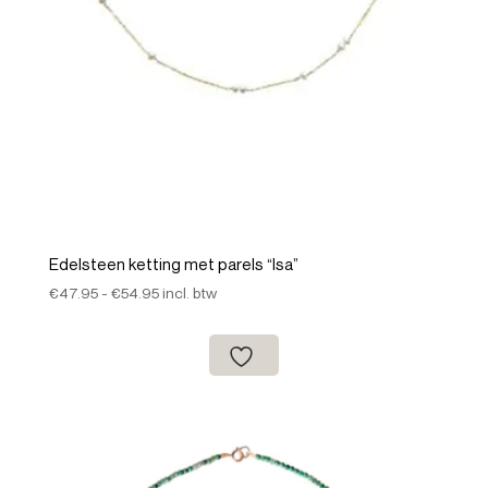
Edelsteen ketting met parels “Isa”
Prijsklasse:
€
47.95
-
€
54.95
incl. btw
€47.95
tot
€54.95