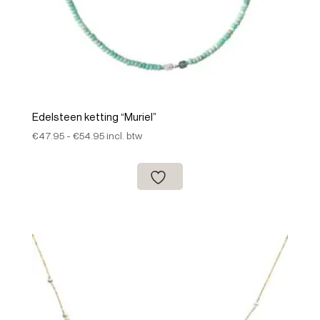
Edelsteen ketting “Muriel”
Prijsklasse:
€
47.95
-
€
54.95
incl. btw
€47.95
tot
€54.95