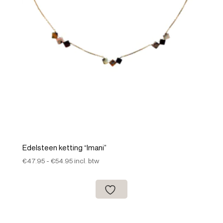
Edelsteen ketting “Imani”
Prijsklasse:
€
47.95
-
€
54.95
incl. btw
€47.95
tot
€54.95