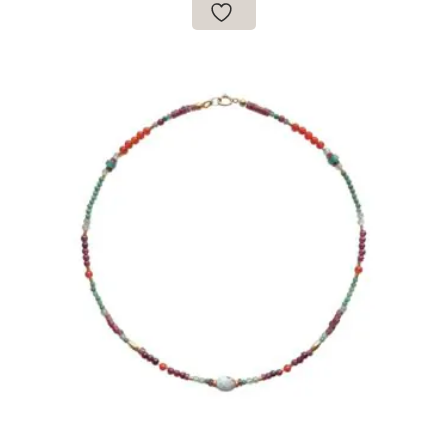
€54.95