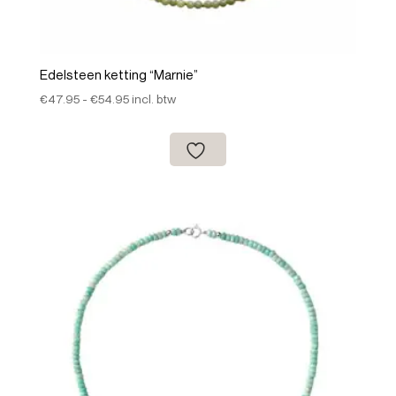
Edelsteen ketting “Marnie”
Prijsklasse:
€
47.95
-
€
54.95
incl. btw
€47.95
tot
€54.95