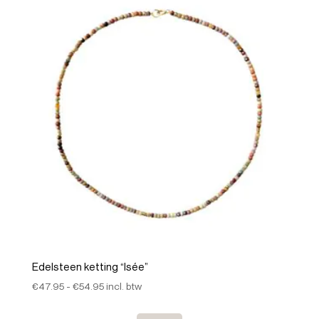
Edelsteen ketting “Isée”
Prijsklasse:
€
47.95
-
€
54.95
incl. btw
€47.95
tot