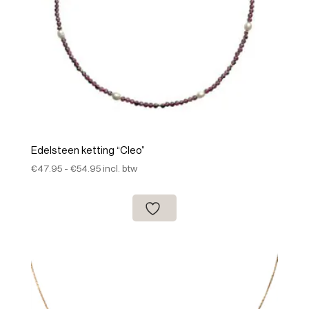
Edelsteen ketting “Cleo”
Prijsklasse:
€
47.95
-
€
54.95
incl. btw
€47.95
tot
€54.95