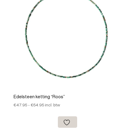
Edelsteen ketting “Roos”
Prijsklasse:
€
47.95
-
€
54.95
incl. btw
€47.95
tot
€54.95