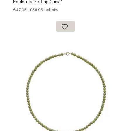
Edelsteen ketting “Junia”
Prijsklasse:
€
47.95
-
€
54.95
incl. btw
€47.95
tot
€54.95