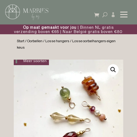

Op maat gemaakt voor jou
| Binnen NL gratis
verzending boven €65 | Naar België gratis boven €80
Start
/
Oorbellen
/
Losse hangers
/ Losse oorbelhangers eigen
keus
Meer soorten