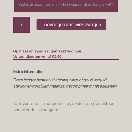
Losse
Toevoegen aan winkelwagen
oorbelhangers
eigen
keus
aantal
Op maat en speciaal gemaakt voor jou.
Verzendkosten vanaf €2,95.
Extra informatie
Deze hanger bestaat uit sterling zilver of goud verguld
sterling en goldfilled materiaal gecombineerd met edelsteen.
Categorie:
Losse hangers
Tags:
Edelsteen
,
edelsteen
oorbellen
,
losse hangers