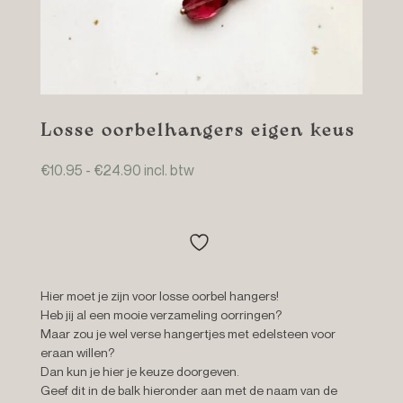
Losse oorbelhangers eigen keus
Prijsklasse:
€
10.95
-
€
24.90
incl. btw
€10.95
tot
€24.90
Hier moet je zijn voor losse oorbel hangers!
Heb jij al een mooie verzameling oorringen?
Maar zou je wel verse hangertjes met edelsteen voor
eraan willen?
Dan kun je hier je keuze doorgeven.
Geef dit in de balk hieronder aan met de naam van de