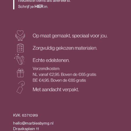
nieuwste items als allereerst.
Schrijf je
HIER
in.
KVK: 63710919
hello@marblesbymg.nl
Draviksplein 11