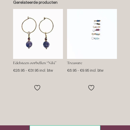
Gerelateerde producten
Edelsteen oorbellen “Niki”
Treasure
Prijsklasse:
Prijsklasse:
€
28.95
-
€
31.95
incl. btw
€
8.95
-
€
9.95
incl. btw
€28.95
€8.95
tot
tot
€31.95
€9.95