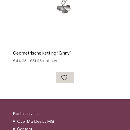
Geometrische ketting “Ginny”
Prijsklasse:
€
44.95
-
€
51.95
incl. btw
€44.95
tot
€51.95
Klantenservice
Over Marbles by MG
Contact