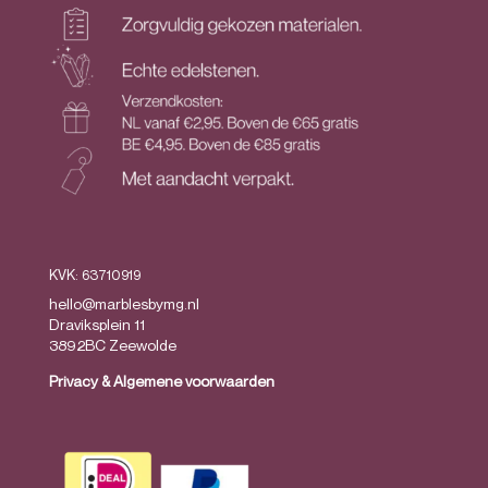
KVK: 63710919
hello@marblesbymg.nl
Draviksplein 11
3892BC Zeewolde
Privacy
&
Algemene voorwaarden