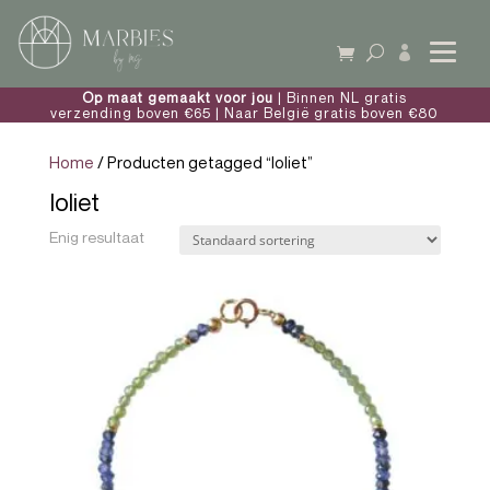

Op maat gemaakt voor jou
| Binnen NL gratis
verzending boven €65 | Naar België gratis boven €80
Home
/ Producten getagged “Ioliet”
Ioliet
Enig resultaat