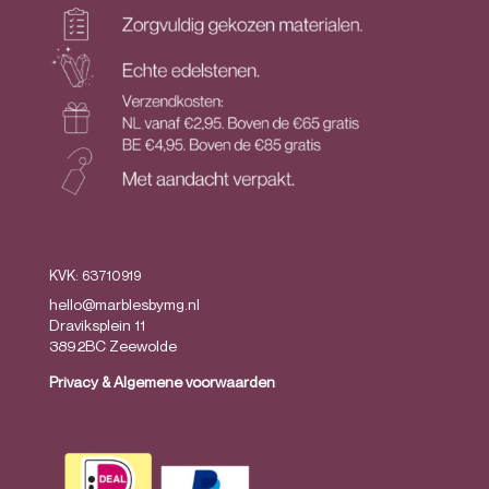
KVK: 63710919
hello@marblesbymg.nl
Draviksplein 11
3892BC Zeewolde
Privacy
&
Algemene voorwaarden