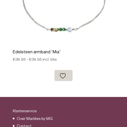
Edelsteen armband “Mia”
Prijsklasse:
€
36.95
-
€
39.95
incl. btw
€36.95
tot
€39.95
Klantenservice
Over Marbles by MG
Contact