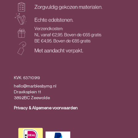
KVK: 63710919
hello@marblesbymg.nl
Draviksplein 11
3892BC Zeewolde
Privacy
&
Algemene voorwaarden