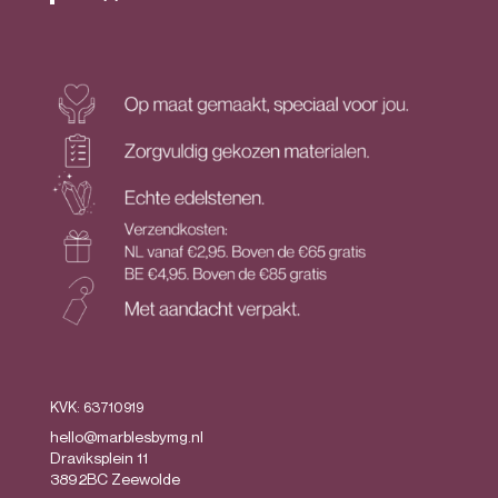
KVK: 63710919
hello@marblesbymg.nl
Draviksplein 11
3892BC Zeewolde