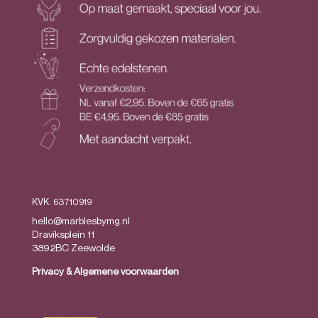
KVK: 63710919
hello@marblesbymg.nl
Draviksplein 11
3892BC Zeewolde
Privacy
&
Algemene voorwaarden