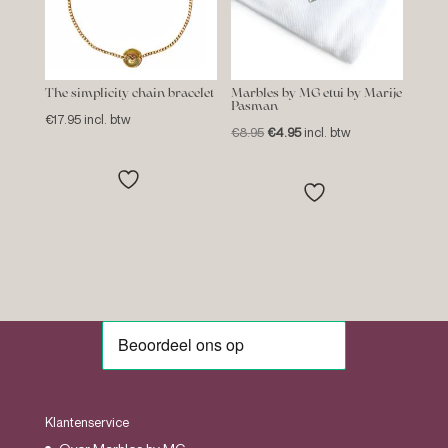
The simplicity chain bracelet
Marbles by MG etui by Marije
Pasman
€
17.95
incl. btw
Oorspronkelijke
Huidige
€
8.95
€
4.95
incl. btw
prijs
prijs
was:
is:
€8.95.
€4.95.
Klantenservice