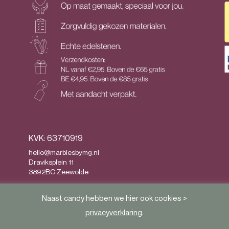
KVK: 63710919
hello@marblesbymg.nl
Draviksplein 11
3892BC Zeewolde
Privacy
&
Algemene voorwaarden
Naast candy hebben we hier ook cookies >
privacyverklaring
.