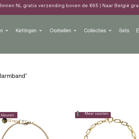
Binnen NL gratis verzending boven de €65 | Naar België gr
n
Kettingen
Oorbellen
Collecties
Sets
E
elarmband”
Meer soorten
 kleuren