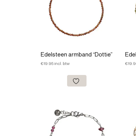
Edelsteen armband “Dottie”
Ede
€
19.95
incl. btw
€
19.9