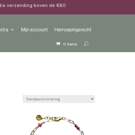
atis verzending boven de €80
xtra
Mijn account
Herroepingsrecht
0 items