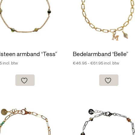
lsteen armband “Tess”
Bedelarmband “Belle”
Prijsklasse:
5
incl. btw
€
46.95
-
€
61.95
incl. btw
€46.95
tot
€61.95