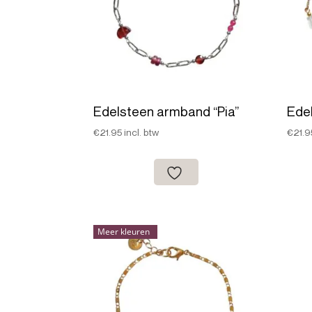
Edelsteen armband “Pia”
Ede
€
21.95
incl. btw
€
21.9
Meer kleuren