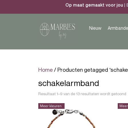
Op maat gemaakt voor jou
| 
Nieuw
Armbande
Home
/ Producten getagged “schak
schakelarmband
Resultaat 1–9 van de 13 resultaten wordt getoond
Meer kleuren
Meer