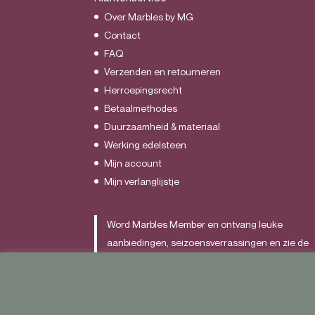
Over Marbles by MG
Contact
FAQ
Verzenden en retourneren
Herroepingsrecht
Betaalmethodes
Duurzaamheid & materiaal
Werking edelsteen
Mijn account
Mijn verlanglijstje
Word Marbles Member en ontvang leuke
aanbiedingen, seizoensverrassingen en zie de
nieuwste items als allereerst.
Schrijf je
HIER
in.