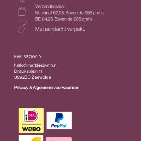
KVK: 63710919
hello@marblesbymg.nl
Draviksplein 11
3892BC Zeewolde
Privacy
&
Algemene voorwaarden