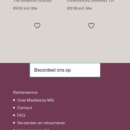
The simplicity bracelet
Geometrische armband “Uri”
€
9.50
incl. btw
€
12.95
incl. btw
Klantenservice
Over Marbles by MG
Contact
FAQ
Verzenden en retourneren