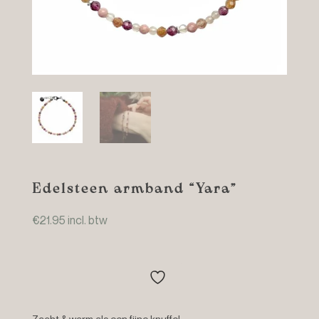
Edelsteen armband “Yara”
€
21.95
incl. btw
Zacht & warm als een fijne knuffel.