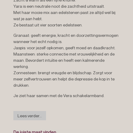
Yara is een neutrale noot die zachtheid uitstraalt.
Met haar mooie mix aan edelstenen past ze altijd wel bij
wat je aan hebt.
Ze bestaat uit vier soorten edelsteen.
Granaat:
geeft energie, kracht en doorzettingsvermogen
wanneer het echt nodig is.
Jaspis:
voor jezelf opkomen, geeft moed en daadkracht.
Maansteen:
sterke connectie met vrouwelijkheid en de
maan. Bevordert intuïtie en heeft een kalmerende
werking.
Zonnesteen:
brengt vreugde en blijdschap. Zorgt voor
meer zelfvertrouwen en helpt die depressie de kop in te
drukken.
Je ziet haar samen met de Vera schakelarmband.
Lees verder...
De juiste maat vinden.