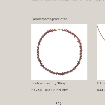
Gerelateerde producten
Edelsteen ketting “Ruby”
Edels
Prijsklasse:
€
47.95
-
€
54.95
incl. btw
€
44.
€47.95
tot