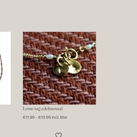
Losse tag edelmetaal
Prijsklasse:
€
11.95
-
€
13.95
incl. btw
€11.95
tot