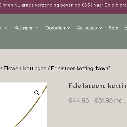
Binnen NL gratis verzending boven de €65 | Naar België gr
n
Kettingen
Oorbellen
Collecties
Sets
E
/
Elowen. Kettingen
/ Edelsteen ketting “Nova”
Edelsteen ketti
Prijs
€
44.95
-
€
51.95
incl.
€44.
tot
€51.