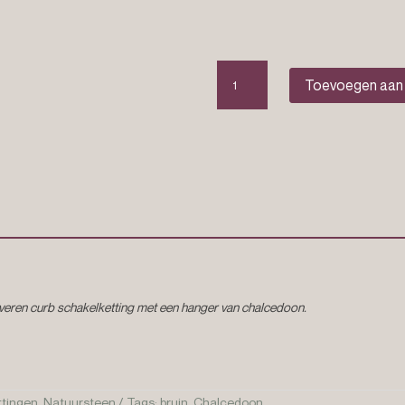
Edelsteen
Toevoegen aan
ketting
"Nova"
aantal
zilveren curb schakelketting met een hanger van chalcedoon.
ttingen
,
Natuursteen
Tags:
bruin
,
Chalcedoon