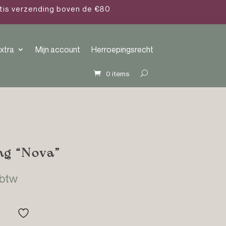
atis verzending boven de €80
xtra
Mijn account
Herroepingsrecht
0 items
ng “Nova”
klasse:
 btw
95
95