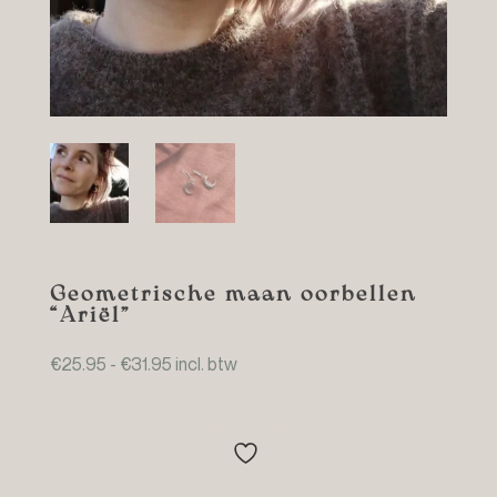
Geometrische maan oorbellen
“Ariël”
Prijsklasse:
€
25.95
-
€
31.95
incl. btw
€25.95
tot
€31.95