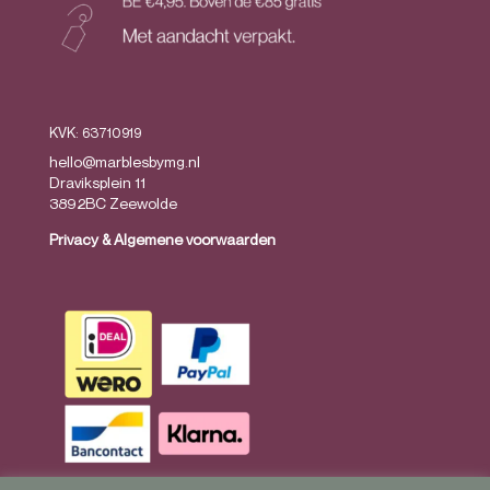
KVK: 63710919
hello@marblesbymg.nl
Draviksplein 11
3892BC Zeewolde
Privacy
&
Algemene voorwaarden