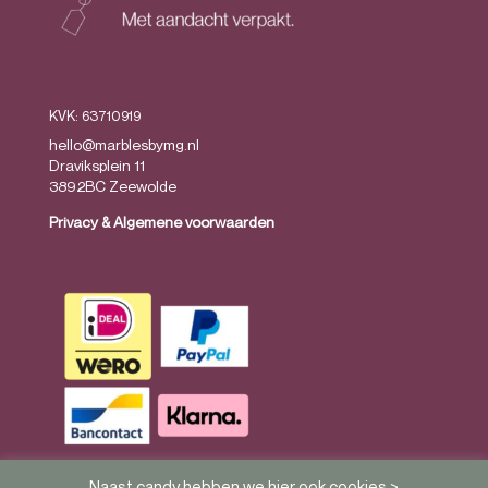
KVK: 63710919
hello@marblesbymg.nl
Draviksplein 11
3892BC Zeewolde
Privacy
&
Algemene voorwaarden
Naast candy hebben we hier ook cookies >