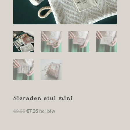
Sieraden etui mini
Oorspronkelijke
Huidige
€
9.95
€
7.95
incl. btw
prijs
prijs
was:
is:
€9.95.
€7.95.