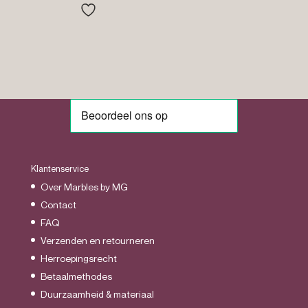
was:
is:
€8.95.
€4.95.
Klantenservice
Over Marbles by MG
Contact
FAQ
Verzenden en retourneren
Herroepingsrecht
Betaalmethodes
Duurzaamheid & materiaal