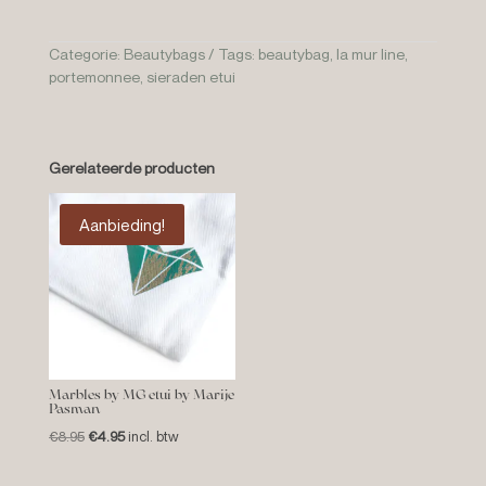
Categorie:
Beautybags
Tags:
beautybag
,
la mur line
,
portemonnee
,
sieraden etui
Gerelateerde producten
Aanbieding!
Marbles by MG etui by Marije
Pasman
Oorspronkelijke
Huidige
€
8.95
€
4.95
incl. btw
prijs
prijs